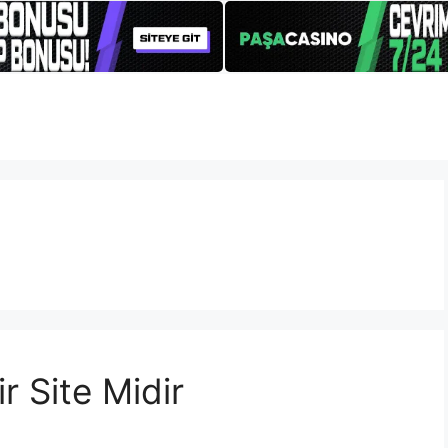
r Site Midir