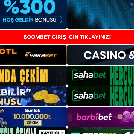
BOOMBET GİRİŞ İÇİN TIKLAYINIZ!