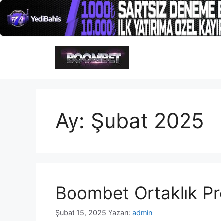
İçeriğe
atla
Ay:
Şubat 2025
Boombet Ortaklık P
Şubat 15, 2025
Yazarı:
admin