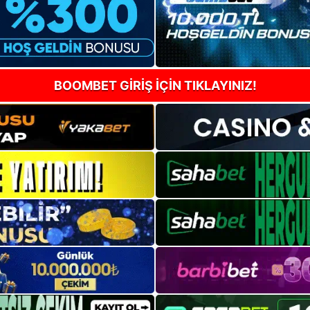
BOOMBET GİRİŞ İÇİN TIKLAYINIZ!