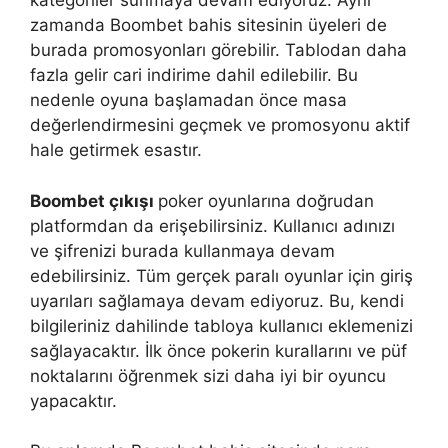
kategoriler sunmaya devam ediyoruz. Aynı
zamanda Boombet bahis sitesinin üyeleri de
burada promosyonları görebilir. Tablodan daha
fazla gelir cari indirime dahil edilebilir. Bu
nedenle oyuna başlamadan önce masa
değerlendirmesini geçmek ve promosyonu aktif
hale getirmek esastır.
Boombet çıkışı
poker oyunlarına doğrudan
platformdan da erişebilirsiniz. Kullanıcı adınızı
ve şifrenizi burada kullanmaya devam
edebilirsiniz. Tüm gerçek paralı oyunlar için giriş
uyarıları sağlamaya devam ediyoruz. Bu, kendi
bilgileriniz dahilinde tabloya kullanıcı eklemenizi
sağlayacaktır. İlk önce pokerin kurallarını ve püf
noktalarını öğrenmek sizi daha iyi bir oyuncu
yapacaktır.