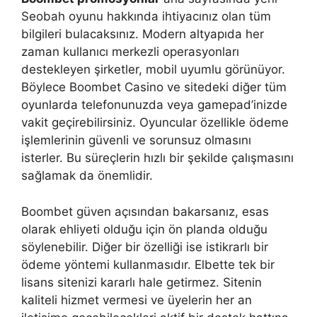
Seobah oyunu hakkında ihtiyacınız olan tüm
bilgileri bulacaksınız. Modern altyapıda her
zaman kullanıcı merkezli operasyonları
destekleyen şirketler, mobil uyumlu görünüyor.
Böylece Boombet Casino ve sitedeki diğer tüm
oyunlarda telefonunuzda veya gamepad’inizde
vakit geçirebilirsiniz. Oyuncular özellikle ödeme
işlemlerinin güvenli ve sorunsuz olmasını
isterler. Bu süreçlerin hızlı bir şekilde çalışmasını
sağlamak da önemlidir.
Boombet güven açısından bakarsanız, esas
olarak ehliyeti olduğu için ön planda olduğu
söylenebilir. Diğer bir özelliği ise istikrarlı bir
ödeme yöntemi kullanmasıdır. Elbette tek bir
lisans sitenizi kararlı hale getirmez. Sitenin
kaliteli hizmet vermesi ve üyelerin her an