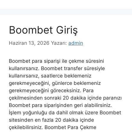
Boombet Giriş
Haziran 13, 2026
Yazarı:
admin
Boombet para siparişi ile çekme süresini
kullanırsanız. Boombet transfer süresiyle
kullanırsanız, saatlerce beklemeniz
gerekmeyeceğini, günlerce beklemeniz
gerekmeyeceğini göreceksiniz. Para
çekilmesinden sonraki 20 dakika içinde paranızı
Boombet para siparişinden geri alabilirsiniz.
İşlem yoğunluğu da dahil olmak üzere Boombet
sitesinden en fazla 20 dakika içinde
çekilebilirsiniz. Boombet Para Çekme