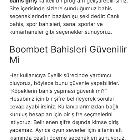
bahis giriş
kaliteli bir program geliştirebilirsiniz.
Site içerisinde sizlere sunduğumuz bahis
seçeneklerinden bazıları şu şekildedir: Canlı
bahis, spor bahisleri, sanal sporlar ve
kumarhaneler gibi seçenekler sunuyoruz.
Boombet Bahisleri Güvenilir
Mi
Her kullanıcıya üyelik sürecinde yardımcı
oluyoruz, böylece bunu güvenle yapabilirler.
“Köpeklerin bahis yapması güvenli mi?”
Hesabınız için bir şifre belirleyerek soruları
cevaplayabilirsiniz. Kullanıcılarımızdan bağlı
kuruluş hesapları için bir şifre seçmelerini
istiyoruz. Belirlenen şifre dışında kimse giriş
yapamaz. Ayrıca oyun severler için sitenin alt
kısmında çeşitli ödeme seçenekleri sunuyoruz.