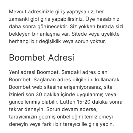
Mevcut adresinizle giriş yaptıysanız, her
zamanki gibi giriş yapabilirsiniz. Üye hesabınız
daha sonra görünecektir. Siz yokken burada sizi
bekleyen bir anlaşma var. Sitede veya üyelikte
herhangi bir değişiklik veya sorun yoktur.
Boombet Adresi
Yeni adresi Boombet. Sıradaki adres planı
Boombet. Sağlanan adres bilgilerini kullanarak
Boombet web sitesine erişemiyorsanız, site
izinleri son 30 dakika içinde uygulanmış veya
güncellenmiş olabilir. Lütfen 15-20 dakika sonra
tekrar deneyin. Sorun devam ederse,
tarayıcınızın geçmiş önbelleğini temizlemeyi
deneyin veya farklı bir tarayıcı ile giriş yapın.