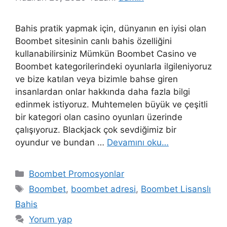
Bahis pratik yapmak için, dünyanın en iyisi olan
Boombet sitesinin canlı bahis özelliğini
kullanabilirsiniz Mümkün Boombet Casino ve
Boombet kategorilerindeki oyunlarla ilgileniyoruz
ve bize katılan veya bizimle bahse giren
insanlardan onlar hakkında daha fazla bilgi
edinmek istiyoruz. Muhtemelen büyük ve çeşitli
bir kategori olan casino oyunları üzerinde
çalışıyoruz. Blackjack çok sevdiğimiz bir
oyundur ve bundan …
Devamını oku…
Kategoriler
Boombet Promosyonlar
Etiketler
Boombet
,
boombet adresi
,
Boombet Lisanslı
Bahis
Yorum yap