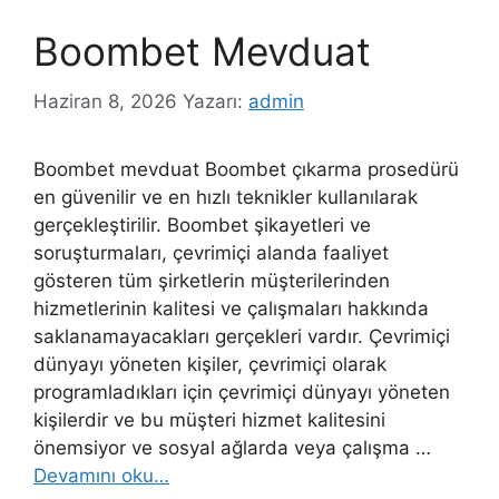
Boombet Mevduat
Haziran 8, 2026
Yazarı:
admin
Boombet mevduat Boombet çıkarma prosedürü
en güvenilir ve en hızlı teknikler kullanılarak
gerçekleştirilir. Boombet şikayetleri ve
soruşturmaları, çevrimiçi alanda faaliyet
gösteren tüm şirketlerin müşterilerinden
hizmetlerinin kalitesi ve çalışmaları hakkında
saklanamayacakları gerçekleri vardır. Çevrimiçi
dünyayı yöneten kişiler, çevrimiçi olarak
programladıkları için çevrimiçi dünyayı yöneten
kişilerdir ve bu müşteri hizmet kalitesini
önemsiyor ve sosyal ağlarda veya çalışma …
Devamını oku…