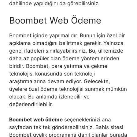
dahilinde yapıldığını da görebilirsiniz.
Boombet Web Ödeme
Boombet içinde yapılmalıdır. Bunun için özel bir
açıklama olmadığını belirtmek gerekir. Yalnızca
genel ifadeleri sınırlayabilirsiniz. Bu, ülkemizde
daha az popüler olan ödeme yöntemlerinden
biridir. Boombet, para yatırma ve çekme
teknolojisi konusunda son teknoloji
araştırmalarına devam ediyor. Gelecekte,
üyelere özel ödeme teknolojisi sunmak mümkün
olacak. Bu anlamda izlenebilir ve
değerlendirilebilir.
Boombet web ödeme
seçeneklerinizi ana
sayfadan tek tek gönderebilirsiniz. Bahis sitesi
Boombet üyelik programına dahil olanlar burada