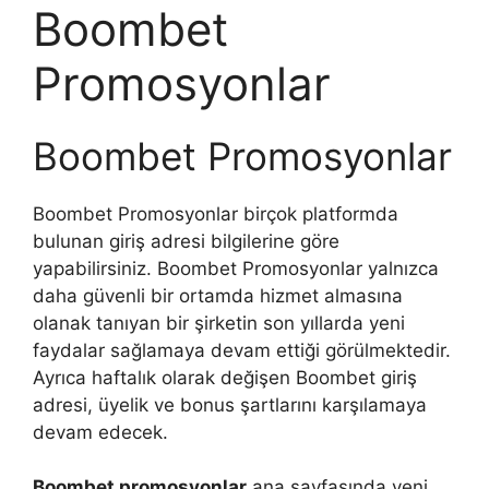
Boombet
Promosyonlar
Boombet Promosyonlar
Boombet Promosyonlar birçok platformda
bulunan giriş adresi bilgilerine göre
yapabilirsiniz. Boombet Promosyonlar yalnızca
daha güvenli bir ortamda hizmet almasına
olanak tanıyan bir şirketin son yıllarda yeni
faydalar sağlamaya devam ettiği görülmektedir.
Ayrıca haftalık olarak değişen Boombet giriş
adresi, üyelik ve bonus şartlarını karşılamaya
devam edecek.
Boombet promosyonlar
ana sayfasında yeni