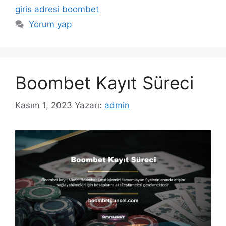
giris adresi boombet
Yorum yap
Boombet Kayıt Süreci
Kasım 1, 2023
Yazarı:
admin