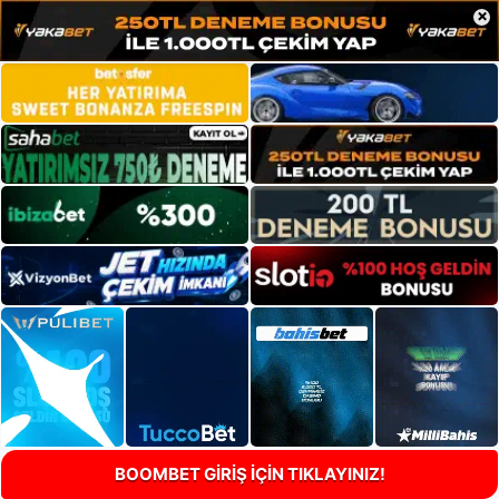
×
BOOMBET GİRİŞ İÇİN TIKLAYINIZ!