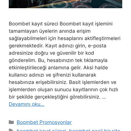
Boombet kayıt süreci Boombet kayıt işlemini
tamamlayan üyelerin anında erişim
sağlayabilmeleri için hesaplarını aktifleştirmeleri
gerekmektedir. Kayıt adınızı girin, e-posta
adresinize doğru ve güvenilir bir kod
gönderelim. Bu, hesabınızın tek tıklamayla
etkinleştirileceği anlamına gelir. Aksi halde
kullanıcı adınızı ve şifrenizi kullanarak
hesabınıza erişebilirsiniz. Basit işlemlerden ve
işlemlerden oluşan sunucu kayıtlarının çok hızlı
bir şekilde gerçekleştiğini görebilirsiniz. …
Devamını oku…
Kategoriler
Boombet Promosyonlar
Etiketler