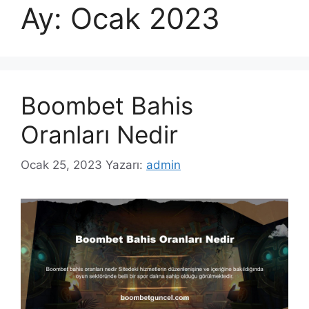
Ay:
Ocak 2023
Boombet Bahis
Oranları Nedir
Ocak 25, 2023
Yazarı:
admin