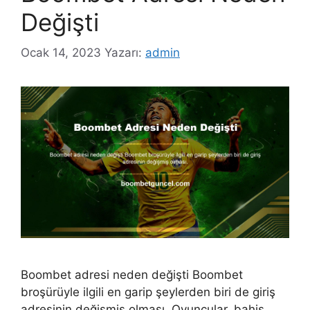
Değişti
Ocak 14, 2023
Yazarı:
admin
Boombet adresi neden değişti Boombet
broşürüyle ilgili en garip şeylerden biri de giriş
adresinin değişmiş olması. Oyuncular, bahis