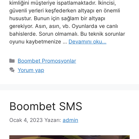
kimliğini müşteriye ispatlamaktadır. İkincisi,
güvenli yerleri keşfederken altyapı en önemli
husustur. Bunun için sağlam bir altyapı
gerekiyor. Asın, asın, vb. Oyunlarda ve canlı
bahislerde. Sorun olmamalı. Bu teknik sorunlar
oyunu kaybetmenize …
Devamını oku…
Kategoriler
Boombet Promosyonlar
Yorum yap
Boombet SMS
Ocak 4, 2023
Yazarı:
admin