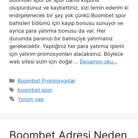
oluşturdunuz ve kaybettiniz, sizi temin ederim ki
endişelenecek bir şey yok çünkü Boombet spor
bahisleri bölümü için kayıp bonusu sunuyor ve
ayrıca para yatırma bonusu da var. Her
durumda paranızı bir bahisçiye yatırmanız
gerekecektir. Yaptığınız her para yatırma işlemi
için yatırım promosyonları alacaksınız. Böylece
web sitesi sizin için doğal …
Devamını oku…
Kategoriler
Boombet Promosyonlar
Etiketler
boombet spor
Yorum yap
Boombet Adresi Neden