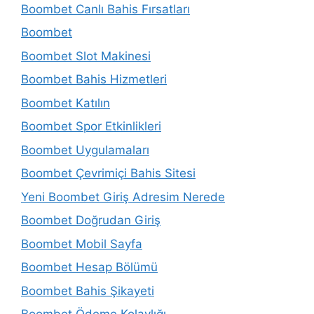
Boombet Canlı Bahis Fırsatları
Boombet
Boombet Slot Makinesi
Boombet Bahis Hizmetleri
Boombet Katılın
Boombet Spor Etkinlikleri
Boombet Uygulamaları
Boombet Çevrimiçi Bahis Sitesi
Yeni Boombet Giriş Adresim Nerede
Boombet Doğrudan Giriş
Boombet Mobil Sayfa
Boombet Hesap Bölümü
Boombet Bahis Şikayeti