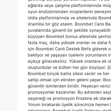
ağlarda veya çalışma platformlarında müşt
oyun endüstrisinden müşterilerin deneyimle
iddia platformlarında ve sitelerinde Boomb
önemlisi bir göz atalım. Boombet Canlı Ba
yuvalarında güvenli bir şekilde oynayabilir,
büyüyen Boombet bonus ailesinde yerinizi
fazla maç, daha yüksek oranlar ve daha f
için Boombet Canlı Destek Bet’e giderek ot
bekliyor ve yaşayan üyelerin yorumlarını in
açıkça göreceksiniz. Yüksek oranlara ek olar
oluşturdular ve bülten her gün büyüyor. Şim
Boombet birçok bahis sitesi vardır ve her
sahip olmak için elinden geleni yapar. Boo
güvenilir isimlerden biridir. Heyecan verici
promosyonlar kazanırlar. Bu adresten seçim
seçeneği ve promosyon fırsatına ek olarak, 
Yorum bırakarak üyelik sürecinize hemen ba
istiyorsanız, Boombet üyelik formunu dol