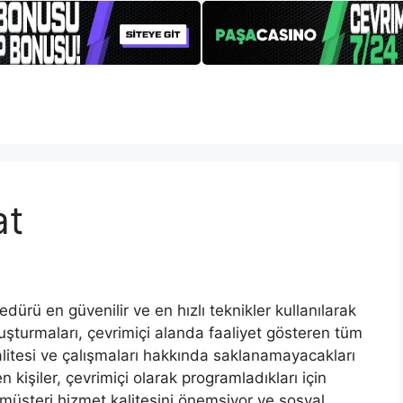
at
ü en güvenilir ve en hızlı teknikler kullanılarak
ruşturmaları, çevrimiçi alanda faaliyet gösteren tüm
kalitesi ve çalışmaları hakkında saklanamayacakları
 kişiler, çevrimiçi olarak programladıkları için
 müşteri hizmet kalitesini önemsiyor ve sosyal