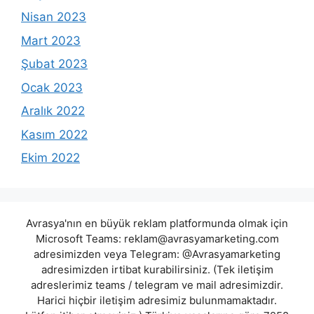
Nisan 2023
Mart 2023
Şubat 2023
Ocak 2023
Aralık 2022
Kasım 2022
Ekim 2022
Avrasya'nın en büyük reklam platformunda olmak için
Microsoft Teams:
reklam@avrasyamarketing.com
adresimizden veya Telegram: @Avrasyamarketing
adresimizden irtibat kurabilirsiniz. (Tek iletişim
adreslerimiz teams / telegram ve mail adresimizdir.
Harici hiçbir iletişim adresimiz bulunmamaktadır.