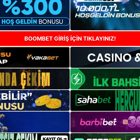
BOOMBET GİRİŞ İÇİN TIKLAYINIZ!