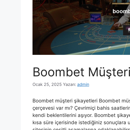
Boombet Müşteri 
Ocak 25, 2025
Yazarı:
admin
Boombet müşteri şikayetleri Boombet müşter
çerçevesi var mı? Çevrimiçi bahis saatle
kendi beklentilerini aşıyor. Boombet şikaye
kısa süre içerisinde istediğiniz sonuçlara 
sitesinin çeşitli aşamalarına odaklanabilir