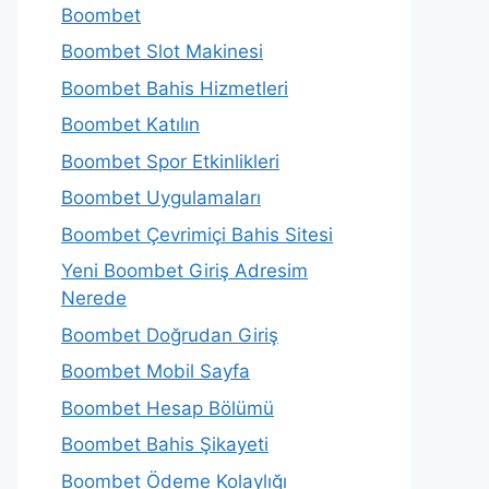
Boombet
Boombet Slot Makinesi
Boombet Bahis Hizmetleri
Boombet Katılın
Boombet Spor Etkinlikleri
Boombet Uygulamaları
Boombet Çevrimiçi Bahis Sitesi
Yeni Boombet Giriş Adresim
Nerede
Boombet Doğrudan Giriş
Boombet Mobil Sayfa
Boombet Hesap Bölümü
Boombet Bahis Şikayeti
Boombet Ödeme Kolaylığı