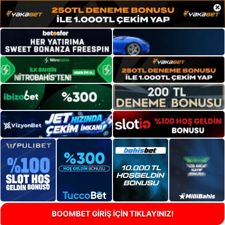
×
BOOMBET GİRİŞ İÇİN TIKLAYINIZ!