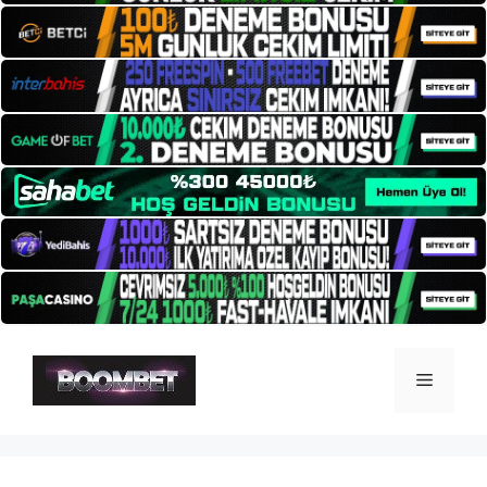
İçeriğe
atla
Menü