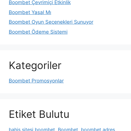
Boombet Çevrimiçi Etkinlik
Boombet Yasal Mı
Boombet Oyun Seçenekleri Sunuyor
Boombet Ödeme Sistemi
Kategoriler
Boombet Promosyonlar
Etiket Bulutu
bahis sitesi boombet
Boombet
boombet adres