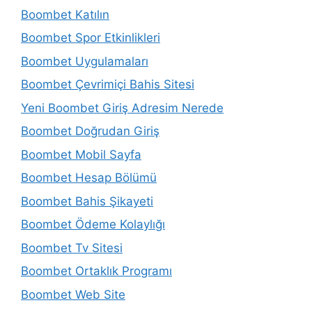
Boombet Katılın
Boombet Spor Etkinlikleri
Boombet Uygulamaları
Boombet Çevrimiçi Bahis Sitesi
Yeni Boombet Giriş Adresim Nerede
Boombet Doğrudan Giriş
Boombet Mobil Sayfa
Boombet Hesap Bölümü
Boombet Bahis Şikayeti
Boombet Ödeme Kolaylığı
Boombet Tv Sitesi
Boombet Ortaklık Programı
Boombet Web Site