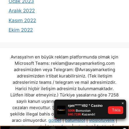
Ocak 2023
Aralık 2022
Kasım 2022
Ekim 2022
Avrasya'nın en büyük reklam platformunda olmak için
Microsoft Teams:
reklam@avrasyamarketing.com
adresimizden veya Telegram: @Avrasyamarketing
adresimizden irtibat kurabilirsiniz. (Tek iletişim
adreslerimiz teams / telegram ve mail adresimizdir.
Harici hiçbir iletişim adresimiz bulunmamaktadır.
Lütfen itibar etmeyiniz.) Türkiye yasalarına göre 7258
sayılı kanun uyarınca yasa dışı bahis oynamanın
cezaları mevcuttur. Şu an bulunduğunuz site hiç bir
şekilde illegal bahis oyunları oynatmıyor ve oynamaya
aracı olmuyordur.
golbet
|
batumslot
|
vipslotuyelik
|
casinoramada
|
betperform
|
primebet
|
farkbet
|