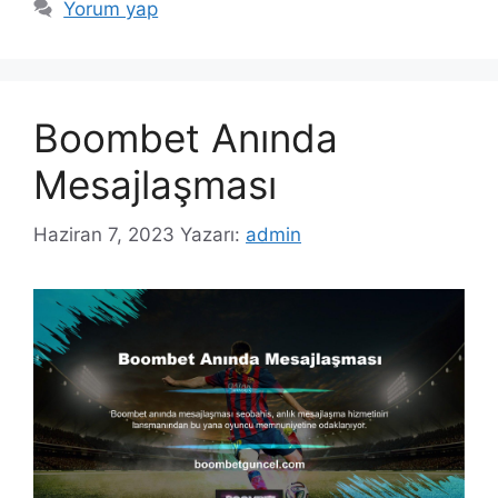
Yorum yap
Boombet Anında
Mesajlaşması
Haziran 7, 2023
Yazarı:
admin