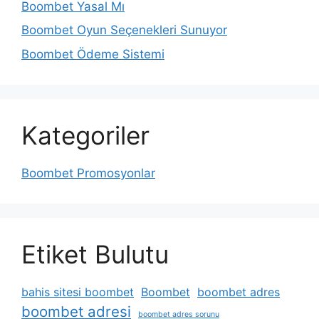
Boombet Yasal Mı
Boombet Oyun Seçenekleri Sunuyor
Boombet Ödeme Sistemi
Kategoriler
Boombet Promosyonlar
Etiket Bulutu
bahis sitesi boombet
Boombet
boombet adres
boombet adresi
boombet adres sorunu