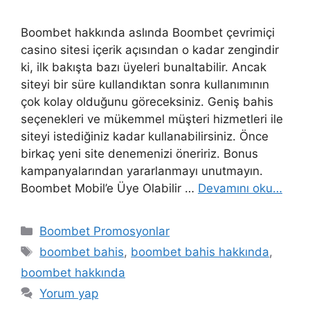
Boombet hakkında aslında Boombet çevrimiçi
casino sitesi içerik açısından o kadar zengindir
ki, ilk bakışta bazı üyeleri bunaltabilir. Ancak
siteyi bir süre kullandıktan sonra kullanımının
çok kolay olduğunu göreceksiniz. Geniş bahis
seçenekleri ve mükemmel müşteri hizmetleri ile
siteyi istediğiniz kadar kullanabilirsiniz. Önce
birkaç yeni site denemenizi öneririz. Bonus
kampanyalarından yararlanmayı unutmayın.
Boombet Mobil’e Üye Olabilir …
Devamını oku…
Kategoriler
Boombet Promosyonlar
Etiketler
boombet bahis
,
boombet bahis hakkında
,
boombet hakkında
Yorum yap