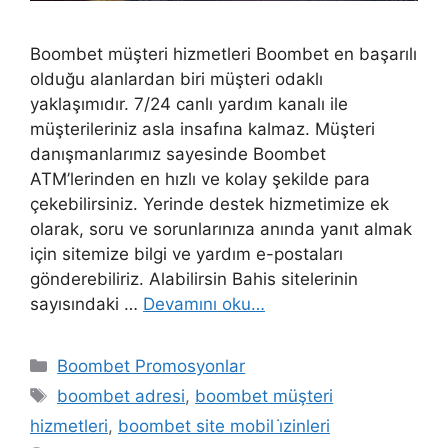
Boombet müşteri hizmetleri Boombet en başarılı
olduğu alanlardan biri müşteri odaklı
yaklaşımıdır. 7/24 canlı yardım kanalı ile
müşterileriniz asla insafına kalmaz. Müşteri
danışmanlarımız sayesinde Boombet
ATM’lerinden en hızlı ve kolay şekilde para
çekebilirsiniz. Yerinde destek hizmetimize ek
olarak, soru ve sorunlarınıza anında yanıt almak
için sitemize bilgi ve yardım e-postaları
gönderebiliriz. Alabilirsin Bahis sitelerinin
sayısındaki …
Devamını oku…
Kategoriler
Boombet Promosyonlar
Etiketler
boombet adresi
,
boombet müşteri
hizmetleri
,
boombet site mobil i̇zinleri