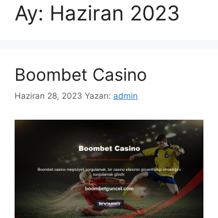
Ay:
Haziran 2023
Boombet Casino
Haziran 28, 2023
Yazarı:
admin