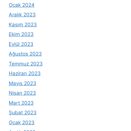
Ocak 2024
Aralık 2023
Kasım 2023
Ekim 2023
Eylül 2023
Ağustos 2023
Temmuz 2023
Haziran 2023
Mayıs 2023
Nisan 2023
Mart 2023
Şubat 2023
Ocak 2023