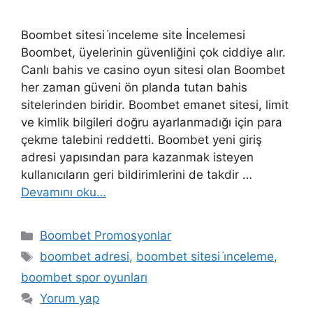
Boombet sitesi i̇nceleme site İncelemesi
Boombet, üyelerinin güvenliğini çok ciddiye alır.
Canlı bahis ve casino oyun sitesi olan Boombet
her zaman güveni ön planda tutan bahis
sitelerinden biridir. Boombet emanet sitesi, limit
ve kimlik bilgileri doğru ayarlanmadığı için para
çekme talebini reddetti. Boombet yeni giriş
adresi yapısından para kazanmak isteyen
kullanıcıların geri bildirimlerini de takdir …
Devamını oku…
Kategoriler
Boombet Promosyonlar
Etiketler
boombet adresi
,
boombet sitesi i̇nceleme
,
boombet spor oyunları
Yorum yap