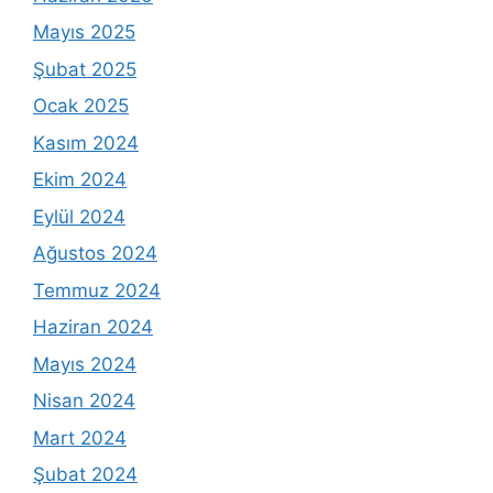
Mayıs 2025
Şubat 2025
Ocak 2025
Kasım 2024
Ekim 2024
Eylül 2024
Ağustos 2024
Temmuz 2024
Haziran 2024
Mayıs 2024
Nisan 2024
Mart 2024
Şubat 2024