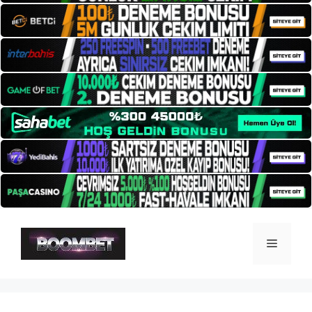
İçeriğe
atla
Menü