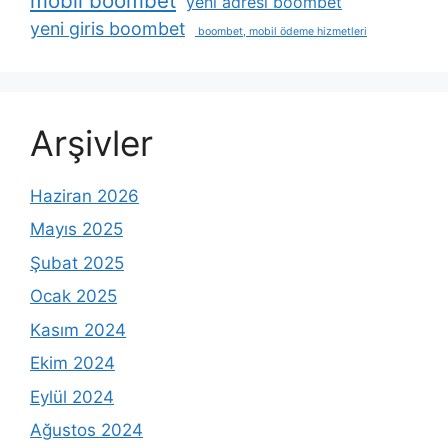
mobil boombet
yeni adresi boombet
yeni giris boombet
boombet, mobil ödeme hizmetleri
Arşivler
Haziran 2026
Mayıs 2025
Şubat 2025
Ocak 2025
Kasım 2024
Ekim 2024
Eylül 2024
Ağustos 2024