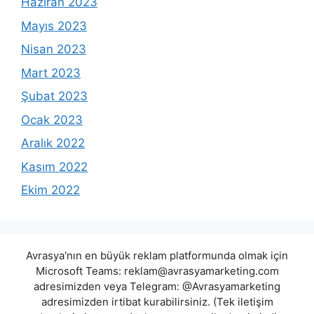
Haziran 2023
Mayıs 2023
Nisan 2023
Mart 2023
Şubat 2023
Ocak 2023
Aralık 2022
Kasım 2022
Ekim 2022
Avrasya'nın en büyük reklam platformunda olmak için
Microsoft Teams:
reklam@avrasyamarketing.com
adresimizden veya Telegram: @Avrasyamarketing
adresimizden irtibat kurabilirsiniz. (Tek iletişim