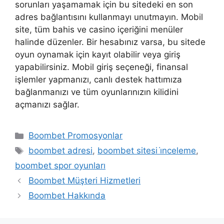
sorunları yaşamamak için bu sitedeki en son
adres bağlantısını kullanmayı unutmayın. Mobil
site, tüm bahis ve casino içeriğini menüler
halinde düzenler. Bir hesabınız varsa, bu sitede
oyun oynamak için kayıt olabilir veya giriş
yapabilirsiniz. Mobil giriş seçeneği, finansal
işlemler yapmanızı, canlı destek hattımıza
bağlanmanızı ve tüm oyunlarınızın kilidini
açmanızı sağlar.
Kategoriler
Boombet Promosyonlar
Etiketler
boombet adresi
,
boombet sitesi i̇nceleme
,
boombet spor oyunları
Yazı
Boombet Müşteri Hizmetleri
dolaşımı
Boombet Hakkında