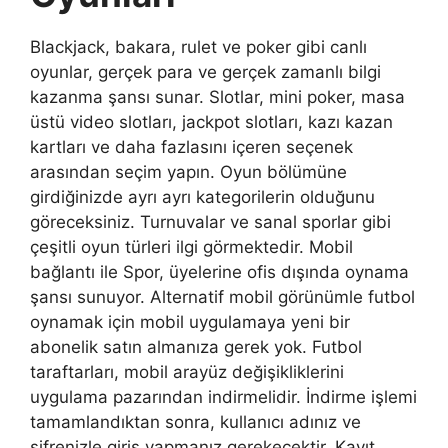
Blackjack, bakara, rulet ve poker gibi canlı
oyunlar, gerçek para ve gerçek zamanlı bilgi
kazanma şansı sunar. Slotlar, mini poker, masa
üstü video slotları, jackpot slotları, kazı kazan
kartları ve daha fazlasını içeren seçenek
arasından seçim yapın. Oyun bölümüne
girdiğinizde ayrı ayrı kategorilerin olduğunu
göreceksiniz. Turnuvalar ve sanal sporlar gibi
çeşitli oyun türleri ilgi görmektedir. Mobil
bağlantı ile Spor, üyelerine ofis dışında oynama
şansı sunuyor. Alternatif mobil görünümle futbol
oynamak için mobil uygulamaya yeni bir
abonelik satın almanıza gerek yok. Futbol
taraftarları, mobil arayüz değişikliklerini
uygulama pazarından indirmelidir. İndirme işlemi
tamamlandıktan sonra, kullanıcı adınız ve
şifrenizle giriş yapmanız gerekecektir. Kayıt