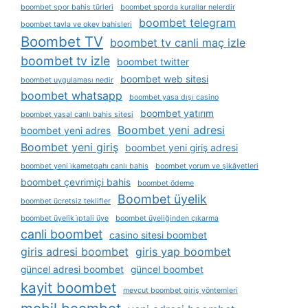
boombet spor bahis türleri
boombet sporda kurallar nelerdir
boombet telegram
boombet tavla ve okey bahisleri
Boombet TV
boombet tv canli maç izle
boombet tv izle
boombet twitter
boombet web sitesi
boombet uygulaması nedir
boombet whatsapp
boombet yasa dışı casino
boombet yatırım
boombet yasal canlı bahis sitesi
Boombet yeni adresi
boombet yeni adres
Boombet yeni giriş
boombet yeni giriş adresi
boombet yeni i̇kametgahı canlı bahis
boombet yorum ve şikâyetleri
boombet çevrimiçi bahis
boombet ödeme
Boombet üyelik
boombet ücretsiz teklifler
boombet üyelik i̇ptali üye
boombet üyeliğinden çıkarma
canli boombet
casino sitesi boombet
giris adresi boombet
giris yap boombet
güncel adresi boombet
güncel boombet
kayit boombet
mevcut boombet giriş yöntemleri