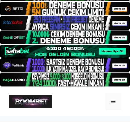
İçeriğe
atla
Menü