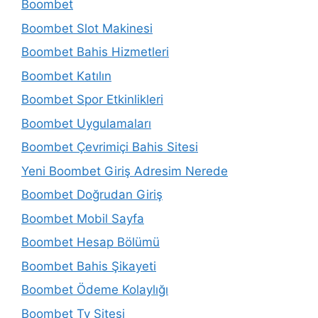
Boombet
Boombet Slot Makinesi
Boombet Bahis Hizmetleri
Boombet Katılın
Boombet Spor Etkinlikleri
Boombet Uygulamaları
Boombet Çevrimiçi Bahis Sitesi
Yeni Boombet Giriş Adresim Nerede
Boombet Doğrudan Giriş
Boombet Mobil Sayfa
Boombet Hesap Bölümü
Boombet Bahis Şikayeti
Boombet Ödeme Kolaylığı
Boombet Tv Sitesi