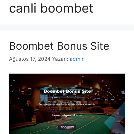
canli boombet
Boombet Bonus Site
Ağustos 17, 2024
Yazarı:
admin