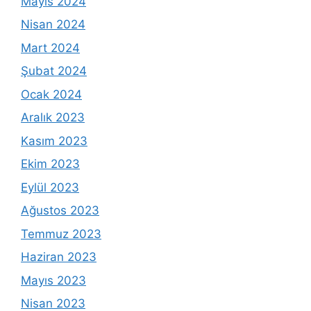
Mayıs 2024
Nisan 2024
Mart 2024
Şubat 2024
Ocak 2024
Aralık 2023
Kasım 2023
Ekim 2023
Eylül 2023
Ağustos 2023
Temmuz 2023
Haziran 2023
Mayıs 2023
Nisan 2023