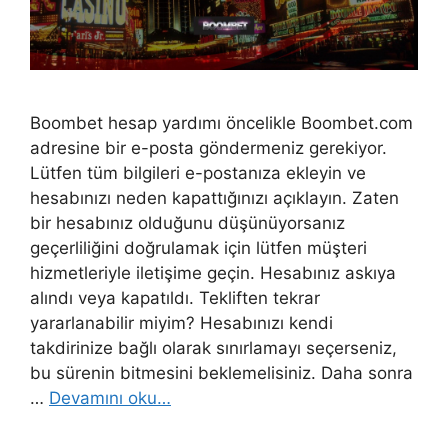
Boombet hesap yardımı öncelikle Boombet.com
adresine bir e-posta göndermeniz gerekiyor.
Lütfen tüm bilgileri e-postanıza ekleyin ve
hesabınızı neden kapattığınızı açıklayın. Zaten
bir hesabınız olduğunu düşünüyorsanız
geçerliliğini doğrulamak için lütfen müşteri
hizmetleriyle iletişime geçin. Hesabınız askıya
alındı ​​veya kapatıldı. Tekliften tekrar
yararlanabilir miyim? Hesabınızı kendi
takdirinize bağlı olarak sınırlamayı seçerseniz,
bu sürenin bitmesini beklemelisiniz. Daha sonra
…
Devamını oku…