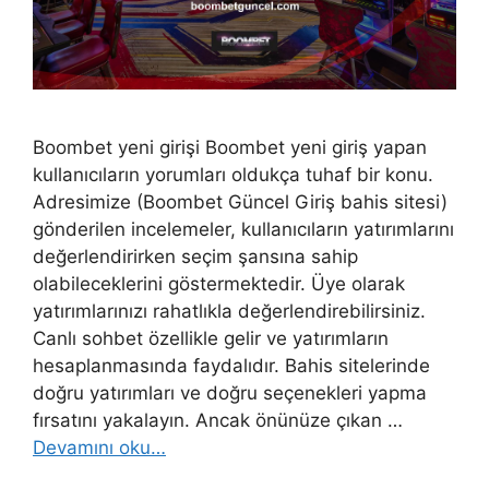
Boombet yeni girişi Boombet yeni giriş yapan
kullanıcıların yorumları oldukça tuhaf bir konu.
Adresimize (Boombet Güncel Giriş bahis sitesi)
gönderilen incelemeler, kullanıcıların yatırımlarını
değerlendirirken seçim şansına sahip
olabileceklerini göstermektedir. Üye olarak
yatırımlarınızı rahatlıkla değerlendirebilirsiniz.
Canlı sohbet özellikle gelir ve yatırımların
hesaplanmasında faydalıdır. Bahis sitelerinde
doğru yatırımları ve doğru seçenekleri yapma
fırsatını yakalayın. Ancak önünüze çıkan …
Devamını oku…