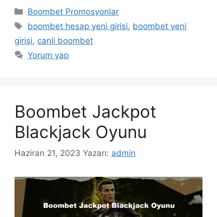
Kategoriler
Boombet Promosyonlar
Etiketler
boombet hesap yeni girişi
,
boombet yeni
girişi
,
canli boombet
Yorum yap
Boombet Jackpot
Blackjack Oyunu
Haziran 21, 2023
Yazarı:
admin