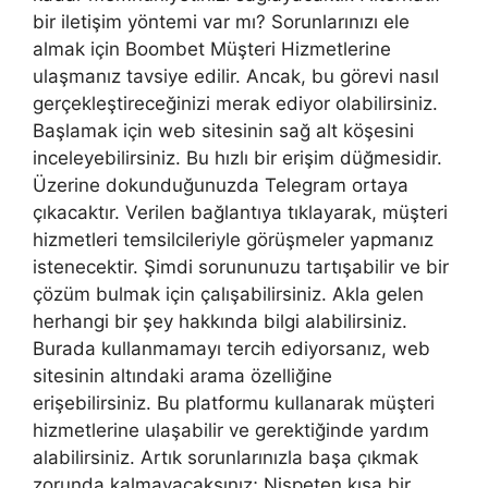
bir iletişim yöntemi var mı? Sorunlarınızı ele
almak için Boombet Müşteri Hizmetlerine
ulaşmanız tavsiye edilir. Ancak, bu görevi nasıl
gerçekleştireceğinizi merak ediyor olabilirsiniz.
Başlamak için web sitesinin sağ alt köşesini
inceleyebilirsiniz. Bu hızlı bir erişim düğmesidir.
Üzerine dokunduğunuzda Telegram ortaya
çıkacaktır. Verilen bağlantıya tıklayarak, müşteri
hizmetleri temsilcileriyle görüşmeler yapmanız
istenecektir. Şimdi sorununuzu tartışabilir ve bir
çözüm bulmak için çalışabilirsiniz. Akla gelen
herhangi bir şey hakkında bilgi alabilirsiniz.
Burada kullanmamayı tercih ediyorsanız, web
sitesinin altındaki arama özelliğine
erişebilirsiniz. Bu platformu kullanarak müşteri
hizmetlerine ulaşabilir ve gerektiğinde yardım
alabilirsiniz. Artık sorunlarınızla başa çıkmak
zorunda kalmayacaksınız; Nispeten kısa bir