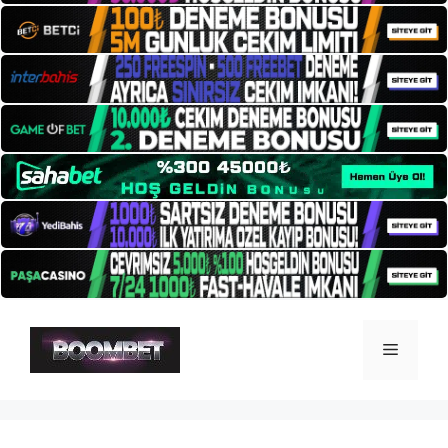
İçeriğe
atla
Menü