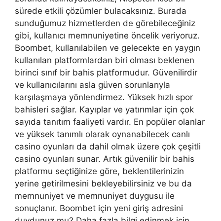
sürede etkili çözümler bulacaksınız. Burada
sunduğumuz hizmetlerden de görebileceğiniz
gibi, kullanıcı memnuniyetine öncelik veriyoruz.
Boombet, kullanılabilen ve gelecekte en yaygın
kullanılan platformlardan biri olması beklenen
birinci sınıf bir bahis platformudur. Güvenilirdir
ve kullanıcılarını asla güven sorunlarıyla
karşılaşmaya yönlendirmez. Yüksek hızlı spor
bahisleri sağlar. Kayıplar ve yatırımlar için çok
sayıda tanıtım faaliyeti vardır. En popüler olanlar
ve yüksek tanımlı olarak oynanabilecek canlı
casino oyunları da dahil olmak üzere çok çeşitli
casino oyunları sunar. Artık güvenilir bir bahis
platformu seçtiğinize göre, beklentilerinizin
yerine getirilmesini bekleyebilirsiniz ve bu da
memnuniyet ve memnuniyet duygusu ile
sonuçlanır. Boombet için yeni giriş adresini
duydunuz mu? Daha fazla bilgi edinmek için