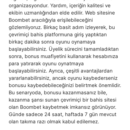
organizasyondur. Yardım, içeriğin kalitesi ve
ekibin uzmanlığından elde edilir. Web sitesine
Boombet aracılığıyla erişilebileceğini
gözlemliyoruz. Birkaç basit adım izleyerek, bu
çevrimiçi bahis platformuna giriş yaptıktan
birkaç dakika sonra oyunu oynamaya
başlayabilirsiniz. Üyelik sürecini tamamladıktan
sonra, bonus muafiyetini kullanarak hesabınıza
para yatırarak oyunu oynatmaya
başlayabilirsiniz. Ayrıca, çeşitli avantajlardan
yararlanabilirsiniz, ancak oyunu kaybederseniz
bonusu kaybedebileceğinizi belirtmek önemlidir.
Bu senaryoda, bonusu kazanmasanız bile,
kazanma şansı sunan çevrimiçi bir bahis sitesi
olan Boombet kaybetmek imkansız görünüyor.
Günde sadece 24 saat, haftada 7 gün mevcut
olan takıma razı olmak kabul edilemez.