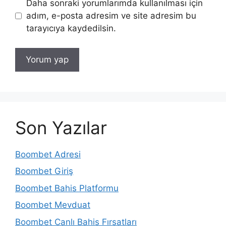
Daha sonraki yorumlarımda kullanılması için
adım, e-posta adresim ve site adresim bu
tarayıcıya kaydedilsin.
Son Yazılar
Boombet Adresi
Boombet Giriş
Boombet Bahis Platformu
Boombet Mevduat
Boombet Canlı Bahis Fırsatları