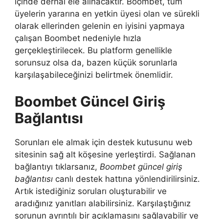
içinde derhal ele alınacaktır. Boombet, tüm
üyelerin yararına en yetkin üyesi olan ve sürekli
olarak ellerinden gelenin en iyisini yapmaya
çalışan Boombet nedeniyle hızla
gerçekleştirilecek. Bu platform genellikle
sorunsuz olsa da, bazen küçük sorunlarla
karşılaşabileceğinizi belirtmek önemlidir.
Boombet Güncel Giriş
Bağlantısı
Sorunları ele almak için destek kutusunu web
sitesinin sağ alt köşesine yerleştirdi. Sağlanan
bağlantıyı tıklarsanız,
Boombet güncel giriş
bağlantısı
canlı destek hattına yönlendirilirsiniz.
Artık istediğiniz soruları oluşturabilir ve
aradığınız yanıtları alabilirsiniz. Karşılaştığınız
sorunun ayrıntılı bir açıklamasını sağlayabilir ve