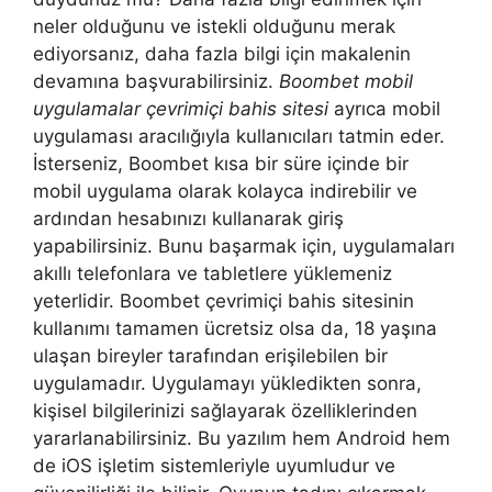
neler olduğunu ve istekli olduğunu merak
ediyorsanız, daha fazla bilgi için makalenin
devamına başvurabilirsiniz.
Boombet mobil
uygulamalar çevrimiçi bahis sitesi
ayrıca mobil
uygulaması aracılığıyla kullanıcıları tatmin eder.
İsterseniz, Boombet kısa bir süre içinde bir
mobil uygulama olarak kolayca indirebilir ve
ardından hesabınızı kullanarak giriş
yapabilirsiniz. Bunu başarmak için, uygulamaları
akıllı telefonlara ve tabletlere yüklemeniz
yeterlidir. Boombet çevrimiçi bahis sitesinin
kullanımı tamamen ücretsiz olsa da, 18 yaşına
ulaşan bireyler tarafından erişilebilen bir
uygulamadır. Uygulamayı yükledikten sonra,
kişisel bilgilerinizi sağlayarak özelliklerinden
yararlanabilirsiniz. Bu yazılım hem Android hem
de iOS işletim sistemleriyle uyumludur ve