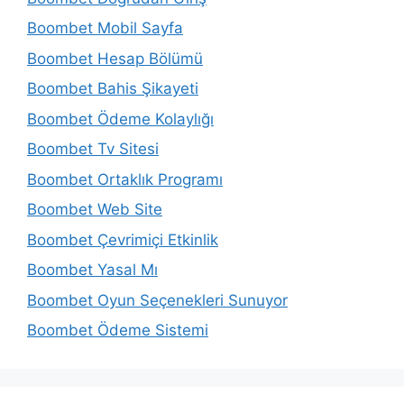
Boombet Mobil Sayfa
Boombet Hesap Bölümü
Boombet Bahis Şikayeti
Boombet Ödeme Kolaylığı
Boombet Tv Sitesi
Boombet Ortaklık Programı
Boombet Web Site
Boombet Çevrimiçi Etkinlik
Boombet Yasal Mı
Boombet Oyun Seçenekleri Sunuyor
Boombet Ödeme Sistemi