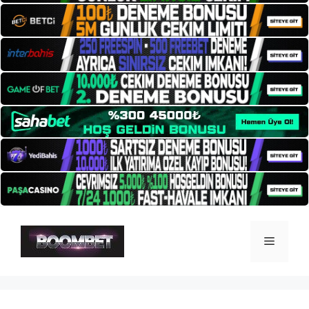
İçeriğe
atla
Menü