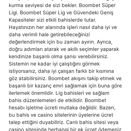
kurma seviyesi de sizi bekler. Boombet Süper
Ligi. Boombet Süper Lig ve Güvendeki Geniş
Kapasiteler sizi etkili bahislerde tutar.
Hayatınızın her alanında işleri nasıl daha iyi ve
daha verimli hale getirebileceğinizi
değerlendirmek için bu zaman ayırın. Ayrıca,
doğru adımları atarak ve akıllı seçimler yaparak
kendinize başarılı olma şansı verebilirsiniz.
Sistemin ne kadar iyi çalıştığını görmek
istiyorsanız, daha iyi çalışan farklı bir kısmına
göz atabilirsiniz. Boombet akışını takip etmek ve
başarılı bir kazanç emri sağlamak için buna göre
ilerlemek önemlidir. Lig bahisleri ve sağlam
bahis düzenlemeleri de etkilidir. Boombet
hesabı işletme ücreti mutlaka değildir. Bazen,
bu bahis ve casino sitelerinin üyelerine ücret
talep ettiğini duyabiliriz. Canlı bahis sitesi veya
casino sitesinde herhangi bir ek ücret ödemeniz