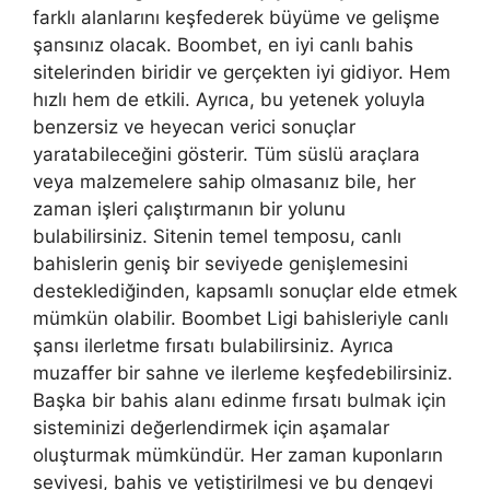
farklı alanlarını keşfederek büyüme ve gelişme
şansınız olacak. Boombet, en iyi canlı bahis
sitelerinden biridir ve gerçekten iyi gidiyor. Hem
hızlı hem de etkili. Ayrıca, bu yetenek yoluyla
benzersiz ve heyecan verici sonuçlar
yaratabileceğini gösterir. Tüm süslü araçlara
veya malzemelere sahip olmasanız bile, her
zaman işleri çalıştırmanın bir yolunu
bulabilirsiniz. Sitenin temel temposu, canlı
bahislerin geniş bir seviyede genişlemesini
desteklediğinden, kapsamlı sonuçlar elde etmek
mümkün olabilir. Boombet Ligi bahisleriyle canlı
şansı ilerletme fırsatı bulabilirsiniz. Ayrıca
muzaffer bir sahne ve ilerleme keşfedebilirsiniz.
Başka bir bahis alanı edinme fırsatı bulmak için
sisteminizi değerlendirmek için aşamalar
oluşturmak mümkündür. Her zaman kuponların
seviyesi, bahis ve yetiştirilmesi ve bu dengeyi