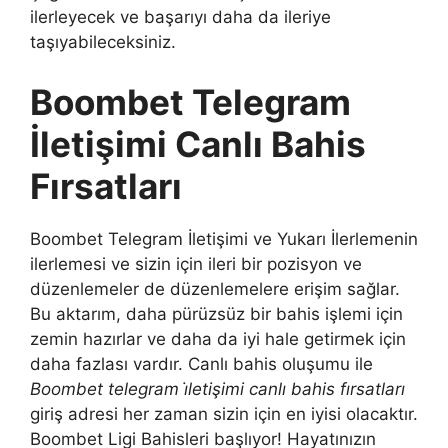
ilerleyecek ve başarıyı daha da ileriye
taşıyabileceksiniz.
Boombet Telegram
İletişimi Canlı Bahis
Fırsatları
Boombet Telegram İletişimi ve Yukarı İlerlemenin
ilerlemesi ve sizin için ileri bir pozisyon ve
düzenlemeler de düzenlemelere erişim sağlar.
Bu aktarım, daha pürüzsüz bir bahis işlemi için
zemin hazırlar ve daha da iyi hale getirmek için
daha fazlası vardır. Canlı bahis oluşumu ile
Boombet telegram i̇letişimi canlı bahis fırsatları
giriş adresi her zaman sizin için en iyisi olacaktır.
Boombet Ligi Bahisleri başlıyor! Hayatınızın