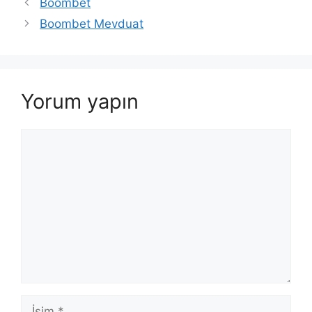
Boombet
dolaşımı
Boombet Mevduat
Yorum yapın
Yorum
İsim