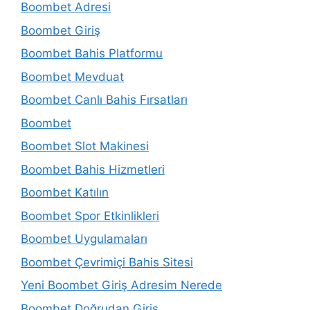
Boombet Adresi
Boombet Giriş
Boombet Bahis Platformu
Boombet Mevduat
Boombet Canlı Bahis Fırsatları
Boombet
Boombet Slot Makinesi
Boombet Bahis Hizmetleri
Boombet Katılın
Boombet Spor Etkinlikleri
Boombet Uygulamaları
Boombet Çevrimiçi Bahis Sitesi
Yeni Boombet Giriş Adresim Nerede
Boombet Doğrudan Giriş