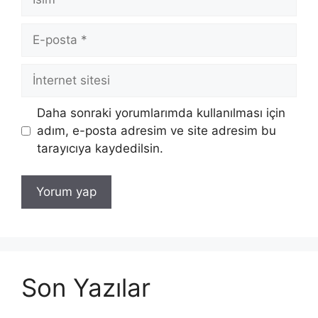
E-
posta
İnternet
sitesi
Daha sonraki yorumlarımda kullanılması için
adım, e-posta adresim ve site adresim bu
tarayıcıya kaydedilsin.
Son Yazılar