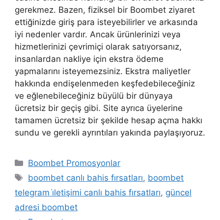
gerekmez. Bazen, fiziksel bir Boombet ziyaret
ettiğinizde giriş para isteyebilirler ve arkasında
iyi nedenler vardır. Ancak ürünlerinizi veya
hizmetlerinizi çevrimiçi olarak satıyorsanız,
insanlardan nakliye için ekstra ödeme
yapmalarını isteyemezsiniz. Ekstra maliyetler
hakkında endişelenmeden keşfedebileceğiniz
ve eğlenebileceğiniz büyülü bir dünyaya
ücretsiz bir geçiş gibi. Site ayrıca üyelerine
tamamen ücretsiz bir şekilde hesap açma hakkı
sundu ve gerekli ayrıntıları yakında paylaşıyoruz.
Kategoriler
Boombet Promosyonlar
Etiketler
boombet canlı bahis fırsatları
,
boombet
telegram i̇letişimi canlı bahis fırsatları
,
güncel
adresi boombet
Yazı