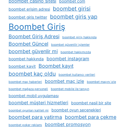
boombet casino sitesi
boombet com
boombet girisi
boombet erişim adresi
boombet giris yap
boombet giris twitter
Boombet Giriş
Boombet Giriş Adresi
boombet giriş hakkında
Boombet Güncel
boombet güvenilir i̇şlemler
boombet güvenlir mi
boombet hakkımızda
boombet instagram
boombet hakkında
Boombet kayıt
boombet kayit
boombet kaç oldu
boombet kullanıcı verileri
boombet maç izle
boombet maç haberleri
boombet maçını i̇zle
boombet mağaza personeli
boombet mobile i̇le tanışın
boombet mobil uygulaması
boombet müşteri hizmetleri
boombet nasil bir site
boombet oyun seçenekleri
boombet oyunları kaliteli mi
boombet para yatirma
boombet para çekme
boombet promosyon
boombet poker reklamı