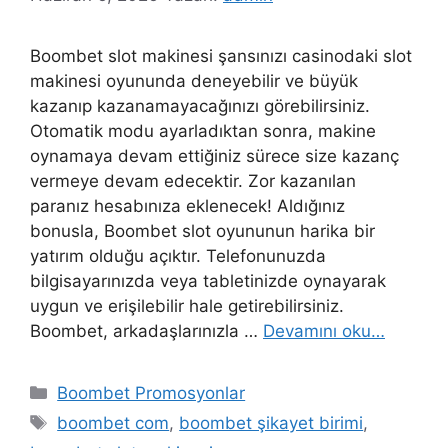
Boombet slot makinesi şansınızı casinodaki slot
makinesi oyununda deneyebilir ve büyük
kazanıp kazanamayacağınızı görebilirsiniz.
Otomatik modu ayarladıktan sonra, makine
oynamaya devam ettiğiniz sürece size kazanç
vermeye devam edecektir. Zor kazanılan
paranız hesabınıza eklenecek! Aldığınız
bonusla, Boombet slot oyununun harika bir
yatırım olduğu açıktır. Telefonunuzda
bilgisayarınızda veya tabletinizde oynayarak
uygun ve erişilebilir hale getirebilirsiniz.
Boombet, arkadaşlarınızla …
Devamını oku…
Kategoriler
Boombet Promosyonlar
Etiketler
boombet com
,
boombet şikayet birimi
,