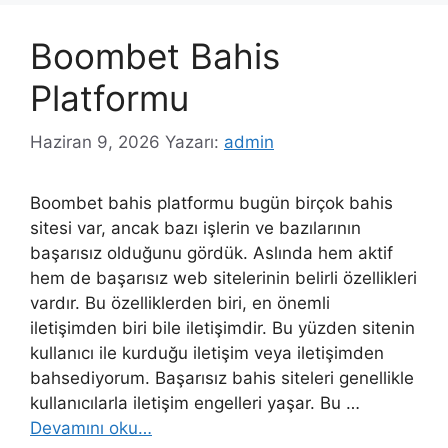
Boombet Bahis
Platformu
Haziran 9, 2026
Yazarı:
admin
Boombet bahis platformu bugün birçok bahis
sitesi var, ancak bazı işlerin ve bazılarının
başarısız olduğunu gördük. Aslında hem aktif
hem de başarısız web sitelerinin belirli özellikleri
vardır. Bu özelliklerden biri, en önemli
iletişimden biri bile iletişimdir. Bu yüzden sitenin
kullanıcı ile kurduğu iletişim veya iletişimden
bahsediyorum. Başarısız bahis siteleri genellikle
kullanıcılarla iletişim engelleri yaşar. Bu …
Devamını oku…