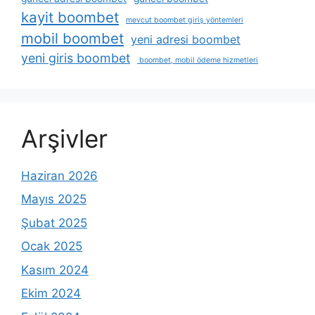
kayit boombet
mevcut boombet giriş yöntemleri
mobil boombet
yeni adresi boombet
yeni giris boombet
boombet, mobil ödeme hizmetleri
Arşivler
Haziran 2026
Mayıs 2025
Şubat 2025
Ocak 2025
Kasım 2024
Ekim 2024