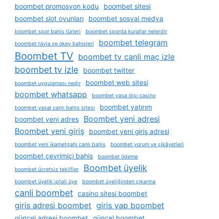
boombet promosyon kodu
boombet sitesi
boombet slot oyunları
boombet sosyal medya
boombet spor bahis türleri
boombet sporda kurallar nelerdir
boombet telegram
boombet tavla ve okey bahisleri
Boombet TV
boombet tv canli maç izle
boombet tv izle
boombet twitter
boombet web sitesi
boombet uygulaması nedir
boombet whatsapp
boombet yasa dışı casino
boombet yatırım
boombet yasal canlı bahis sitesi
Boombet yeni adresi
boombet yeni adres
Boombet yeni giriş
boombet yeni giriş adresi
boombet yeni i̇kametgahı canlı bahis
boombet yorum ve şikâyetleri
boombet çevrimiçi bahis
boombet ödeme
Boombet üyelik
boombet ücretsiz teklifler
boombet üyelik i̇ptali üye
boombet üyeliğinden çıkarma
canli boombet
casino sitesi boombet
giris adresi boombet
giris yap boombet
güncel adresi boombet
güncel boombet