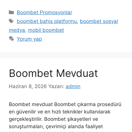
Kategoriler
Boombet Promosyonlar
Etiketler
boombet bahis platformu
,
boombet sosyal
medya
,
mobil boombet
Yorum yap
Boombet Mevduat
Haziran 8, 2026
Yazarı:
admin
Boombet mevduat Boombet çıkarma prosedürü
en güvenilir ve en hızlı teknikler kullanılarak
gerçekleştirilir. Boombet şikayetleri ve
soruşturmaları, çevrimiçi alanda faaliyet