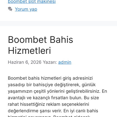
boombet slot makinesi
Yorum yap
Boombet Bahis
Hizmetleri
Haziran 6, 2026
Yazarı:
admin
Boombet bahis hizmetleri giriş adresinizi
yasadışı bir bahisçiye değiştirerek, günlük
yaşamınızın çeşitli yönlerini geliştirebilirsiniz. En
avantajlı ve kazançlı fırsatları bulun. Bu size
rahat hissettiğiniz reklam seçeneklerini
değerlendirme şansı verir. En iyi canlı bahis