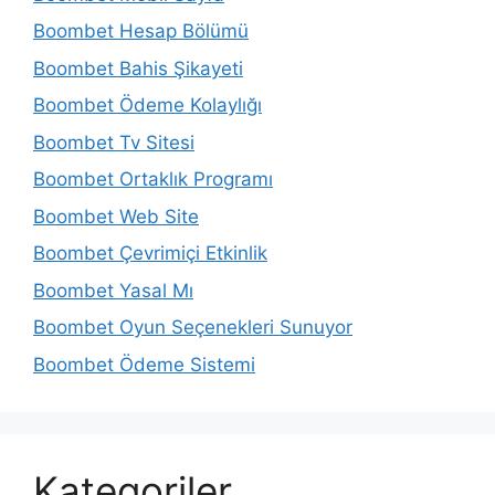
Boombet Hesap Bölümü
Boombet Bahis Şikayeti
Boombet Ödeme Kolaylığı
Boombet Tv Sitesi
Boombet Ortaklık Programı
Boombet Web Site
Boombet Çevrimiçi Etkinlik
Boombet Yasal Mı
Boombet Oyun Seçenekleri Sunuyor
Boombet Ödeme Sistemi
Kategoriler