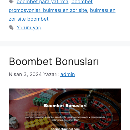
Etiketler
boombet para yatirma
,
boombet
promosyonları bulması en zor site
,
bulması en
zor site boombet
Yorum yap
Boombet Bonusları
Nisan 3, 2024
Yazarı:
admin