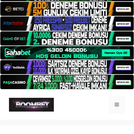
İçeriğe
atla
Menü