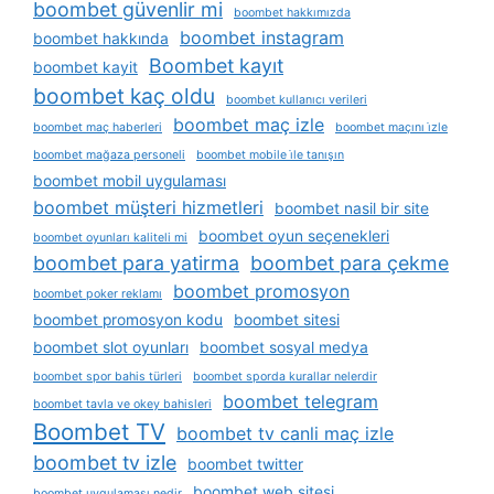
boombet güvenlir mi
boombet hakkımızda
boombet instagram
boombet hakkında
Boombet kayıt
boombet kayit
boombet kaç oldu
boombet kullanıcı verileri
boombet maç izle
boombet maç haberleri
boombet maçını i̇zle
boombet mağaza personeli
boombet mobile i̇le tanışın
boombet mobil uygulaması
boombet müşteri hizmetleri
boombet nasil bir site
boombet oyun seçenekleri
boombet oyunları kaliteli mi
boombet para yatirma
boombet para çekme
boombet promosyon
boombet poker reklamı
boombet promosyon kodu
boombet sitesi
boombet slot oyunları
boombet sosyal medya
boombet spor bahis türleri
boombet sporda kurallar nelerdir
boombet telegram
boombet tavla ve okey bahisleri
Boombet TV
boombet tv canli maç izle
boombet tv izle
boombet twitter
boombet web sitesi
boombet uygulaması nedir