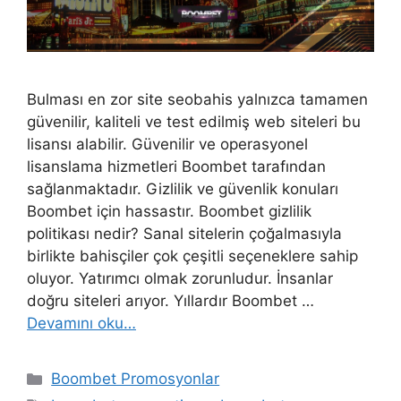
Bulması en zor site seobahis yalnızca tamamen
güvenilir, kaliteli ve test edilmiş web siteleri bu
lisansı alabilir. Güvenilir ve operasyonel
lisanslama hizmetleri Boombet tarafından
sağlanmaktadır. Gizlilik ve güvenlik konuları
Boombet için hassastır. Boombet gizlilik
politikası nedir? Sanal sitelerin çoğalmasıyla
birlikte bahisçiler çok çeşitli seçeneklere sahip
oluyor. Yatırımcı olmak zorunludur. İnsanlar
doğru siteleri arıyor. Yıllardır Boombet …
Devamını oku…
Kategoriler
Boombet Promosyonlar