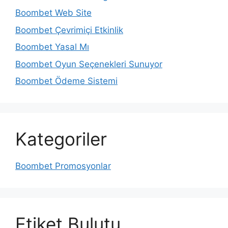
Boombet Web Site
Boombet Çevrimiçi Etkinlik
Boombet Yasal Mı
Boombet Oyun Seçenekleri Sunuyor
Boombet Ödeme Sistemi
Kategoriler
Boombet Promosyonlar
Etiket Bulutu