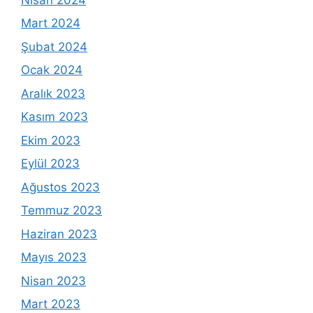
Mart 2024
Şubat 2024
Ocak 2024
Aralık 2023
Kasım 2023
Ekim 2023
Eylül 2023
Ağustos 2023
Temmuz 2023
Haziran 2023
Mayıs 2023
Nisan 2023
Mart 2023