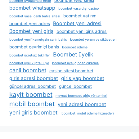
boombet web sitesi
boombet uygulaması nedir
boombet whatsapp
boombet yasa dışı casino
boombet yatırım
boombet yasal canlı bahis sitesi
Boombet yeni adresi
boombet yeni adres
Boombet yeni giriş
boombet yeni giriş adresi
boombet yeni i̇kametgahı canlı bahis
boombet yorum ve şikâyetleri
boombet çevrimiçi bahis
boombet ödeme
Boombet üyelik
boombet ücretsiz teklifler
boombet üyelik i̇ptali üye
boombet üyeliğinden çıkarma
canli boombet
casino sitesi boombet
giris adresi boombet
giris yap boombet
güncel adresi boombet
güncel boombet
kayit boombet
mevcut boombet giriş yöntemleri
mobil boombet
yeni adresi boombet
yeni giris boombet
boombet, mobil ödeme hizmetleri