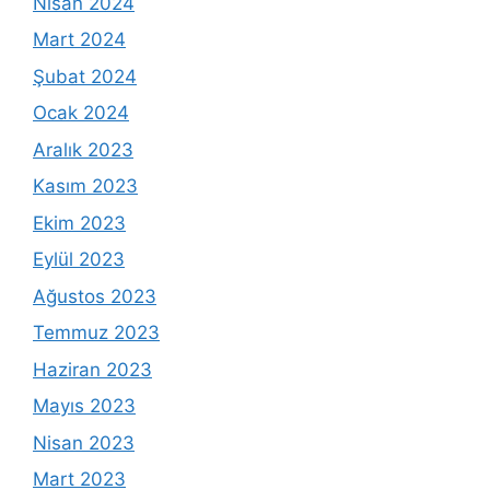
Nisan 2024
Mart 2024
Şubat 2024
Ocak 2024
Aralık 2023
Kasım 2023
Ekim 2023
Eylül 2023
Ağustos 2023
Temmuz 2023
Haziran 2023
Mayıs 2023
Nisan 2023
Mart 2023