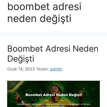
boombet adresi
neden değişti
Boombet Adresi Neden
Değişti
Ocak 14, 2023
Yazarı:
admin