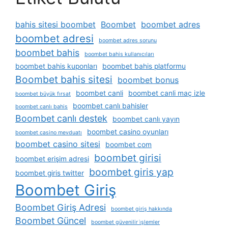
bahis sitesi boombet
Boombet
boombet adres
boombet adresi
boombet adres sorunu
boombet bahis
boombet bahis kullanıcıları
boombet bahis kuponları
boombet bahis platformu
Boombet bahis sitesi
boombet bonus
boombet canli
boombet canli maç izle
boombet büyük fırsat
boombet canlı bahisler
boombet canlı bahis
Boombet canlı destek
boombet canlı yayın
boombet casino oyunları
boombet casino mevduatı
boombet casino sitesi
boombet com
boombet girisi
boombet erişim adresi
boombet giris yap
boombet giris twitter
Boombet Giriş
Boombet Giriş Adresi
boombet giriş hakkında
Boombet Güncel
boombet güvenilir i̇şlemler