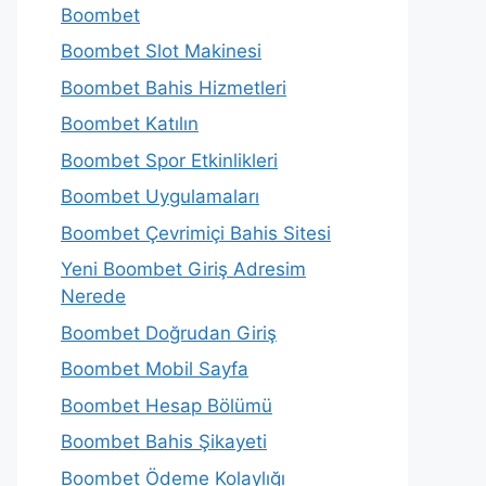
Boombet
Boombet Slot Makinesi
Boombet Bahis Hizmetleri
Boombet Katılın
Boombet Spor Etkinlikleri
Boombet Uygulamaları
Boombet Çevrimiçi Bahis Sitesi
Yeni Boombet Giriş Adresim
Nerede
Boombet Doğrudan Giriş
Boombet Mobil Sayfa
Boombet Hesap Bölümü
Boombet Bahis Şikayeti
Boombet Ödeme Kolaylığı