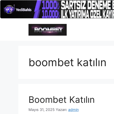
İçeriğe
atla
boombet katılın
Boombet Katılın
Mayıs 31, 2025
Yazarı:
admin