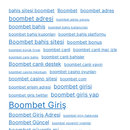
bahis sitesi boombet
Boombet
boombet adres
boombet adresi
boombet adres sorunu
boombet bahis
boombet bahis kullanıcıları
boombet bahis kuponları
boombet bahis platformu
Boombet bahis sitesi
boombet bonus
boombet canli
boombet canli maç izle
boombet büyük fırsat
boombet canlı bahisler
boombet canlı bahis
Boombet canlı destek
boombet canlı yayın
boombet casino oyunları
boombet casino mevduatı
boombet casino sitesi
boombet com
boombet girisi
boombet erişim adresi
boombet giris yap
boombet giris twitter
Boombet Giriş
Boombet Giriş Adresi
boombet giriş hakkında
Boombet Güncel
boombet güvenilir i̇şlemler
boombet güvenlir mi