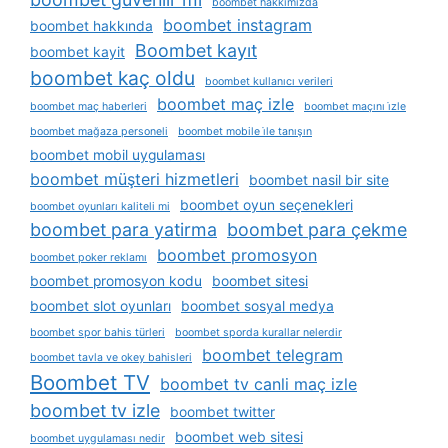
boombet hakkımızda
boombet instagram
boombet hakkında
Boombet kayıt
boombet kayit
boombet kaç oldu
boombet kullanıcı verileri
boombet maç izle
boombet maç haberleri
boombet maçını i̇zle
boombet mağaza personeli
boombet mobile i̇le tanışın
boombet mobil uygulaması
boombet müşteri hizmetleri
boombet nasil bir site
boombet oyun seçenekleri
boombet oyunları kaliteli mi
boombet para yatirma
boombet para çekme
boombet promosyon
boombet poker reklamı
boombet promosyon kodu
boombet sitesi
boombet slot oyunları
boombet sosyal medya
boombet spor bahis türleri
boombet sporda kurallar nelerdir
boombet telegram
boombet tavla ve okey bahisleri
Boombet TV
boombet tv canli maç izle
boombet tv izle
boombet twitter
boombet web sitesi
boombet uygulaması nedir