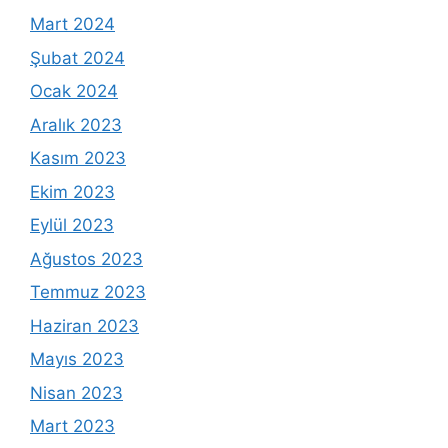
Mart 2024
Şubat 2024
Ocak 2024
Aralık 2023
Kasım 2023
Ekim 2023
Eylül 2023
Ağustos 2023
Temmuz 2023
Haziran 2023
Mayıs 2023
Nisan 2023
Mart 2023