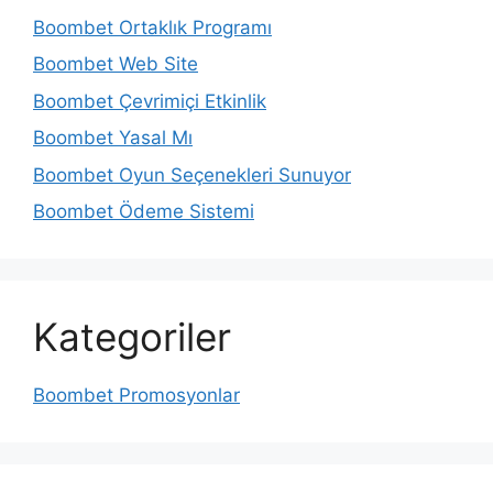
Boombet Ortaklık Programı
Boombet Web Site
Boombet Çevrimiçi Etkinlik
Boombet Yasal Mı
Boombet Oyun Seçenekleri Sunuyor
Boombet Ödeme Sistemi
Kategoriler
Boombet Promosyonlar