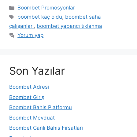
Kategoriler
Boombet Promosyonlar
Etiketler
boombet kaç oldu
,
boombet saha
çalışanları
,
boombet yabancı tıklanma
Yorum yap
Son Yazılar
Boombet Adresi
Boombet Giriş
Boombet Bahis Platformu
Boombet Mevduat
Boombet Canlı Bahis Fırsatları