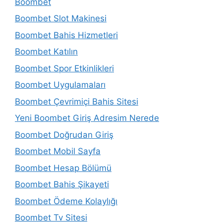
Boombet
Boombet Slot Makinesi
Boombet Bahis Hizmetleri
Boombet Katılın
Boombet Spor Etkinlikleri
Boombet Uygulamaları
Boombet Çevrimiçi Bahis Sitesi
Yeni Boombet Giriş Adresim Nerede
Boombet Doğrudan Giriş
Boombet Mobil Sayfa
Boombet Hesap Bölümü
Boombet Bahis Şikayeti
Boombet Ödeme Kolaylığı
Boombet Tv Sitesi