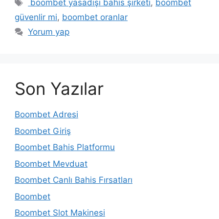
Etiketler
boombet yasadışı bahis şirketi
,
boombet
güvenlir mi
,
boombet oranlar
Yorum yap
Son Yazılar
Boombet Adresi
Boombet Giriş
Boombet Bahis Platformu
Boombet Mevduat
Boombet Canlı Bahis Fırsatları
Boombet
Boombet Slot Makinesi