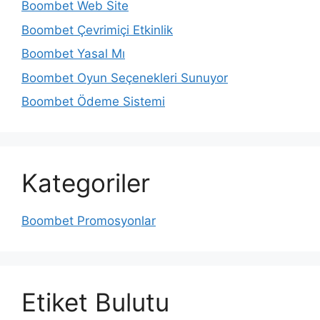
Boombet Web Site
Boombet Çevrimiçi Etkinlik
Boombet Yasal Mı
Boombet Oyun Seçenekleri Sunuyor
Boombet Ödeme Sistemi
Kategoriler
Boombet Promosyonlar
Etiket Bulutu