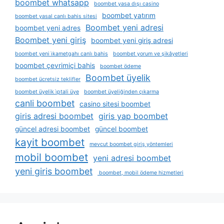
boombet whatsapp
boombet yasa dışı casino
boombet yatırım
boombet yasal canlı bahis sitesi
Boombet yeni adresi
boombet yeni adres
Boombet yeni giriş
boombet yeni giriş adresi
boombet yeni i̇kametgahı canlı bahis
boombet yorum ve şikâyetleri
boombet çevrimiçi bahis
boombet ödeme
Boombet üyelik
boombet ücretsiz teklifler
boombet üyelik i̇ptali üye
boombet üyeliğinden çıkarma
canli boombet
casino sitesi boombet
giris adresi boombet
giris yap boombet
güncel adresi boombet
güncel boombet
kayit boombet
mevcut boombet giriş yöntemleri
mobil boombet
yeni adresi boombet
yeni giris boombet
boombet, mobil ödeme hizmetleri