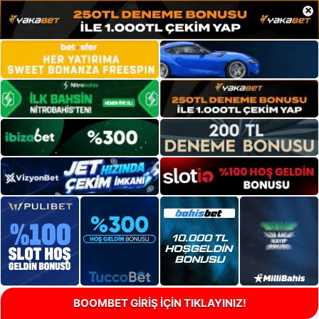
×
BOOMBET GİRİŞ İÇİN TIKLAYINIZ!