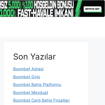
Son Yazılar
Boombet Adresi
Boombet Giriş
Boombet Bahis Platformu
Boombet Mevduat
Boombet Canlı Bahis Fırsatları