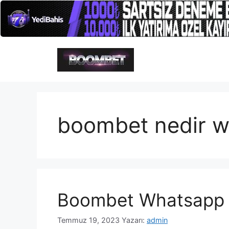
İçeriğe
atla
boombet nedir 
Boombet Whatsapp
Temmuz 19, 2023
Yazarı:
admin