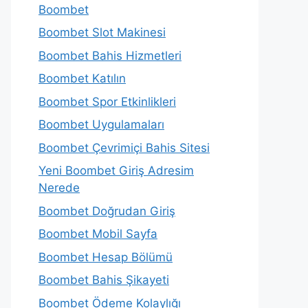
Boombet
Boombet Slot Makinesi
Boombet Bahis Hizmetleri
Boombet Katılın
Boombet Spor Etkinlikleri
Boombet Uygulamaları
Boombet Çevrimiçi Bahis Sitesi
Yeni Boombet Giriş Adresim
Nerede
Boombet Doğrudan Giriş
Boombet Mobil Sayfa
Boombet Hesap Bölümü
Boombet Bahis Şikayeti
Boombet Ödeme Kolaylığı