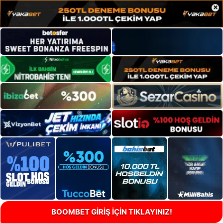
×
BOOMBET GİRİŞ İÇİN TIKLAYINIZ!