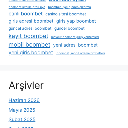
boombet üyelik i̇ptali üye
boombet üyeliğinden çıkarma
canli boombet
casino sitesi boombet
giris adresi boombet
giris yap boombet
güncel adresi boombet
güncel boombet
kayit boombet
mevcut boombet giriş yöntemleri
mobil boombet
yeni adresi boombet
yeni giris boombet
boombet, mobil ödeme hizmetleri
Arşivler
Haziran 2026
Mayıs 2025
Şubat 2025