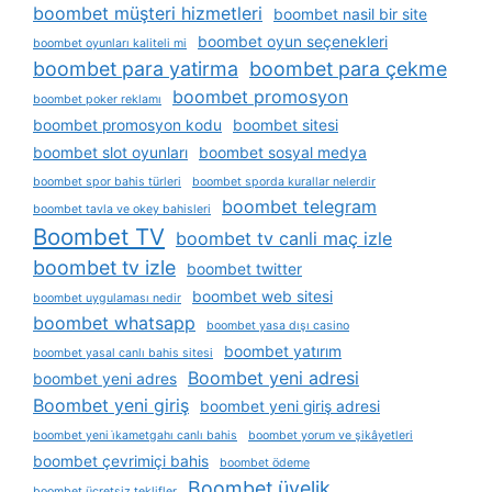
boombet müşteri hizmetleri
boombet nasil bir site
boombet oyun seçenekleri
boombet oyunları kaliteli mi
boombet para yatirma
boombet para çekme
boombet promosyon
boombet poker reklamı
boombet promosyon kodu
boombet sitesi
boombet slot oyunları
boombet sosyal medya
boombet spor bahis türleri
boombet sporda kurallar nelerdir
boombet telegram
boombet tavla ve okey bahisleri
Boombet TV
boombet tv canli maç izle
boombet tv izle
boombet twitter
boombet web sitesi
boombet uygulaması nedir
boombet whatsapp
boombet yasa dışı casino
boombet yatırım
boombet yasal canlı bahis sitesi
Boombet yeni adresi
boombet yeni adres
Boombet yeni giriş
boombet yeni giriş adresi
boombet yeni i̇kametgahı canlı bahis
boombet yorum ve şikâyetleri
boombet çevrimiçi bahis
boombet ödeme
Boombet üyelik
boombet ücretsiz teklifler