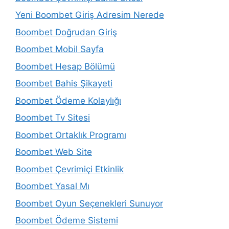
Yeni Boombet Giriş Adresim Nerede
Boombet Doğrudan Giriş
Boombet Mobil Sayfa
Boombet Hesap Bölümü
Boombet Bahis Şikayeti
Boombet Ödeme Kolaylığı
Boombet Tv Sitesi
Boombet Ortaklık Programı
Boombet Web Site
Boombet Çevrimiçi Etkinlik
Boombet Yasal Mı
Boombet Oyun Seçenekleri Sunuyor
Boombet Ödeme Sistemi