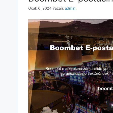
Ocak 6, 2024
Yazarı:
admin