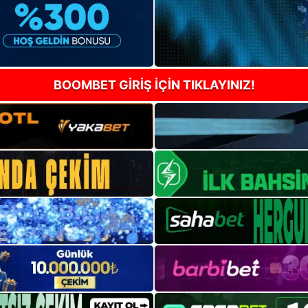
BOOMBET GİRİŞ İÇİN TIKLAYINIZ!