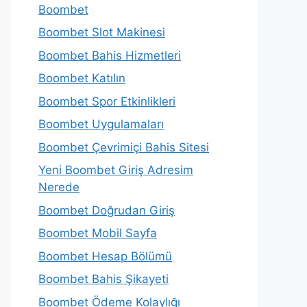
Boombet
Boombet Slot Makinesi
Boombet Bahis Hizmetleri
Boombet Katılın
Boombet Spor Etkinlikleri
Boombet Uygulamaları
Boombet Çevrimiçi Bahis Sitesi
Yeni Boombet Giriş Adresim
Nerede
Boombet Doğrudan Giriş
Boombet Mobil Sayfa
Boombet Hesap Bölümü
Boombet Bahis Şikayeti
Boombet Ödeme Kolaylığı