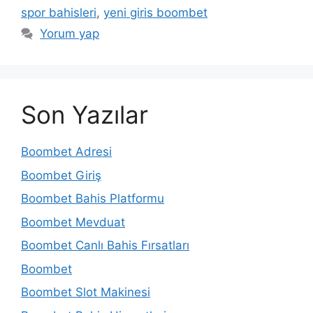
spor bahisleri
,
yeni giris boombet
Yorum yap
Son Yazılar
Boombet Adresi
Boombet Giriş
Boombet Bahis Platformu
Boombet Mevduat
Boombet Canlı Bahis Fırsatları
Boombet
Boombet Slot Makinesi