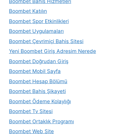
Boombet Bahis Hizmetleri
Boombet Katılın
Boombet Spor Etkinlikleri
Boombet Uygulamaları
Boombet Çevrimiçi Bahis Sitesi
Yeni Boombet Giriş Adresim Nerede
Boombet Doğrudan Giriş
Boombet Mobil Sayfa
Boombet Hesap Bölümü
Boombet Bahis Şikayeti
Boombet Ödeme Kolaylığı
Boombet Tv Sitesi
Boombet Ortaklık Programı
Boombet Web Site