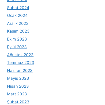
Şubat 2024
Ocak 2024
Aralık 2023
Kasım 2023
Ekim 2023
Eylül 2023
Ağustos 2023
Temmuz 2023
Haziran 2023
Mayıs 2023
Nisan 2023
Mart 2023
Şubat 2023