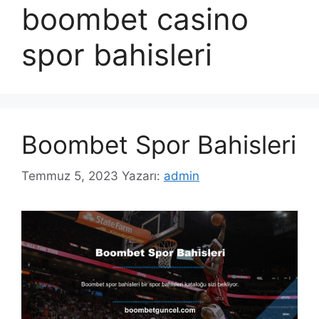
boombet casino
spor bahisleri
Boombet Spor Bahisleri
Temmuz 5, 2023
Yazarı:
admin