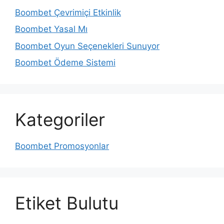
Boombet Çevrimiçi Etkinlik
Boombet Yasal Mı
Boombet Oyun Seçenekleri Sunuyor
Boombet Ödeme Sistemi
Kategoriler
Boombet Promosyonlar
Etiket Bulutu