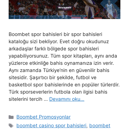
Boombet spor bahisleri bir spor bahisleri
kataloğu sizi bekliyor. Evet doğru okudunuz
arkadaşlar farklı bölgede spor bahisleri
yapabiliyorsunuz. Tüm spor kitapları, aynı anda
yüzlerce etkinliğe bahis oynamanıza izin verir.
Aynı zamanda Türkiye’nin en güvenilir bahis
sitesidir. Şaşırtıcı bir şekilde, futbol ve
basketbol spor bahislerinde en popüler türlerdir.
Türk sporseverlerin futbola olan ilgisi bahis
sitelerini tercih …
Devamını oku…
Kategoriler
Boombet Promosyonlar
Etiketler
boombet casino spor bahisleri
,
boombet