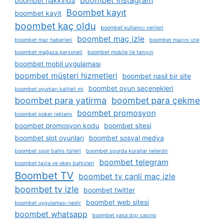
boombet instagram
boombet hakkında
Boombet kayıt
boombet kayit
boombet kaç oldu
boombet kullanıcı verileri
boombet maç izle
boombet maç haberleri
boombet maçını i̇zle
boombet mağaza personeli
boombet mobile i̇le tanışın
boombet mobil uygulaması
boombet müşteri hizmetleri
boombet nasil bir site
boombet oyun seçenekleri
boombet oyunları kaliteli mi
boombet para yatirma
boombet para çekme
boombet promosyon
boombet poker reklamı
boombet promosyon kodu
boombet sitesi
boombet slot oyunları
boombet sosyal medya
boombet spor bahis türleri
boombet sporda kurallar nelerdir
boombet telegram
boombet tavla ve okey bahisleri
Boombet TV
boombet tv canli maç izle
boombet tv izle
boombet twitter
boombet web sitesi
boombet uygulaması nedir
boombet whatsapp
boombet yasa dışı casino