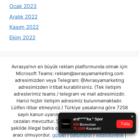
Ocak 2023
Aralık 2022
Kasım 2022
Ekim 2022
Avrasya'nın en büyük reklam platformunda olmak için
Microsoft Teams:
reklam@avrasyamarketing.com
adresimizden veya Telegram: @Avrasyamarketing
adresimizden irtibat kurabilirsiniz. (Tek iletişim
adreslerimiz teams / telegram ve mail adresimizdir.
Harici hiçbir iletişim adresimiz bulunmamaktadır.
Lütfen itibar etmeyiniz.) Türkiye yasalarına göre 7258
sayılı kanun uyarınca yasa dışı bahis oynamanın
cezaları mevcuttur. Şu an bulunduğunuz site hiç bir
şekilde illegal bahis oyunları oynatmıyor ve oynamaya
aracı olmuyordur.
golbet
|
batumslot
|
vipslotuyelik
|