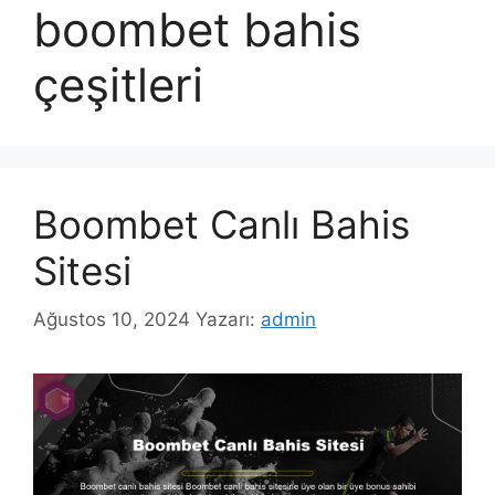
boombet bahis
çeşitleri
Boombet Canlı Bahis
Sitesi
Ağustos 10, 2024
Yazarı:
admin