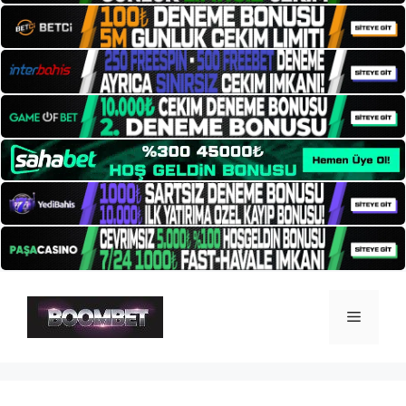
İçeriğe
atla
Menü