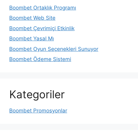
Boombet Ortaklık Programı
Boombet Web Site
Boombet Çevrimiçi Etkinlik
Boombet Yasal Mı
Boombet Oyun Seçenekleri Sunuyor
Boombet Ödeme Sistemi
Kategoriler
Boombet Promosyonlar