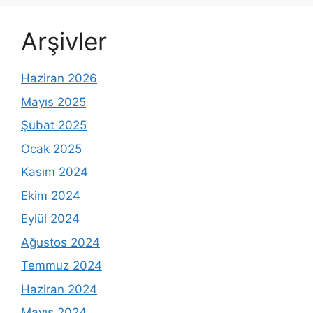
Arşivler
Haziran 2026
Mayıs 2025
Şubat 2025
Ocak 2025
Kasım 2024
Ekim 2024
Eylül 2024
Ağustos 2024
Temmuz 2024
Haziran 2024
Mayıs 2024