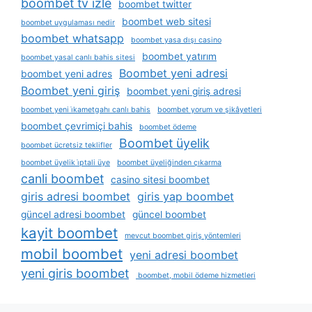
boombet tv izle
boombet twitter
boombet web sitesi
boombet uygulaması nedir
boombet whatsapp
boombet yasa dışı casino
boombet yatırım
boombet yasal canlı bahis sitesi
Boombet yeni adresi
boombet yeni adres
Boombet yeni giriş
boombet yeni giriş adresi
boombet yeni i̇kametgahı canlı bahis
boombet yorum ve şikâyetleri
boombet çevrimiçi bahis
boombet ödeme
Boombet üyelik
boombet ücretsiz teklifler
boombet üyelik i̇ptali üye
boombet üyeliğinden çıkarma
canli boombet
casino sitesi boombet
giris adresi boombet
giris yap boombet
güncel adresi boombet
güncel boombet
kayit boombet
mevcut boombet giriş yöntemleri
mobil boombet
yeni adresi boombet
yeni giris boombet
boombet, mobil ödeme hizmetleri