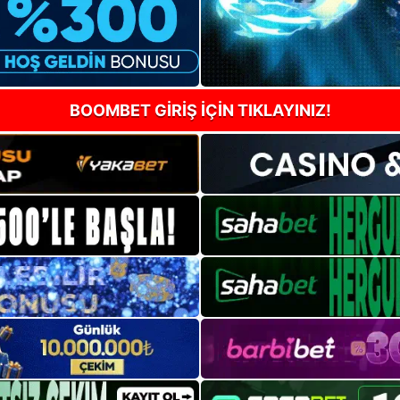
BOOMBET GİRİŞ İÇİN TIKLAYINIZ!