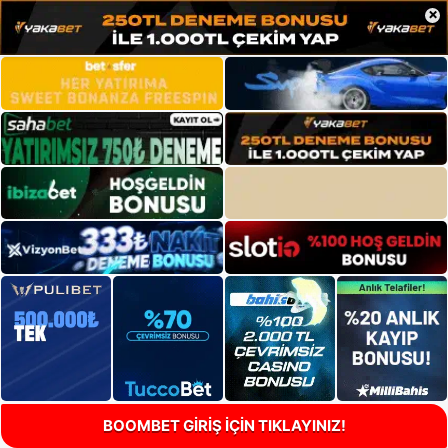
×
BOOMBET GİRİŞ İÇİN TIKLAYINIZ!