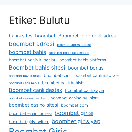
Etiket Bulutu
bahis sitesi boombet
Boombet
boombet adres
boombet adresi
boombet adres sorunu
boombet bahis
boombet bahis kullanıcıları
boombet bahis kuponları
boombet bahis platformu
Boombet bahis sitesi
boombet bonus
boombet canli
boombet canli maç izle
boombet büyük fırsat
boombet canlı bahisler
boombet canlı bahis
Boombet canlı destek
boombet canlı yayın
boombet casino oyunları
boombet casino mevduatı
boombet casino sitesi
boombet com
boombet girisi
boombet erişim adresi
boombet giris yap
boombet giris twitter
Boombet Giriş