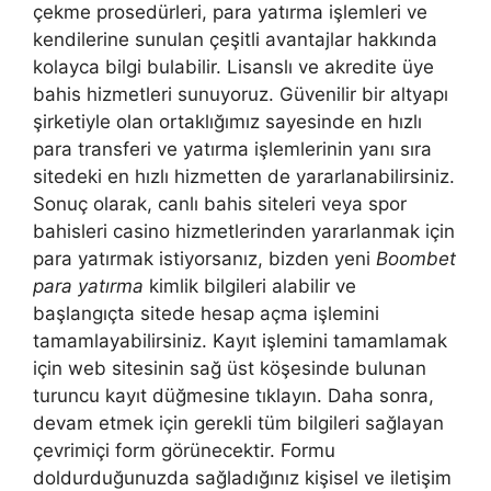
çekme prosedürleri, para yatırma işlemleri ve
kendilerine sunulan çeşitli avantajlar hakkında
kolayca bilgi bulabilir. Lisanslı ve akredite üye
bahis hizmetleri sunuyoruz. Güvenilir bir altyapı
şirketiyle olan ortaklığımız sayesinde en hızlı
para transferi ve yatırma işlemlerinin yanı sıra
sitedeki en hızlı hizmetten de yararlanabilirsiniz.
Sonuç olarak, canlı bahis siteleri veya spor
bahisleri casino hizmetlerinden yararlanmak için
para yatırmak istiyorsanız, bizden yeni
Boombet
para yatırma
kimlik bilgileri alabilir ve
başlangıçta sitede hesap açma işlemini
tamamlayabilirsiniz. Kayıt işlemini tamamlamak
için web sitesinin sağ üst köşesinde bulunan
turuncu kayıt düğmesine tıklayın. Daha sonra,
devam etmek için gerekli tüm bilgileri sağlayan
çevrimiçi form görünecektir. Formu
doldurduğunuzda sağladığınız kişisel ve iletişim