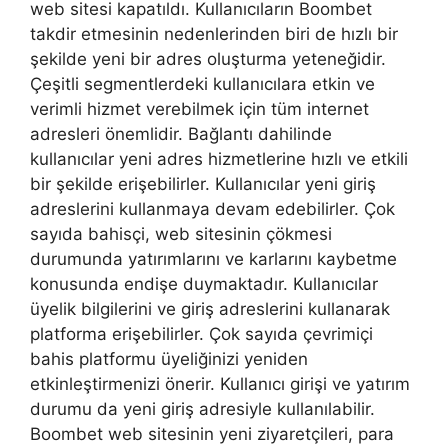
web sitesi kapatıldı. Kullanıcıların Boombet
takdir etmesinin nedenlerinden biri de hızlı bir
şekilde yeni bir adres oluşturma yeteneğidir.
Çeşitli segmentlerdeki kullanıcılara etkin ve
verimli hizmet verebilmek için tüm internet
adresleri önemlidir. Bağlantı dahilinde
kullanıcılar yeni adres hizmetlerine hızlı ve etkili
bir şekilde erişebilirler. Kullanıcılar yeni giriş
adreslerini kullanmaya devam edebilirler. Çok
sayıda bahisçi, web sitesinin çökmesi
durumunda yatırımlarını ve karlarını kaybetme
konusunda endişe duymaktadır. Kullanıcılar
üyelik bilgilerini ve giriş adreslerini kullanarak
platforma erişebilirler. Çok sayıda çevrimiçi
bahis platformu üyeliğinizi yeniden
etkinleştirmenizi önerir. Kullanıcı girişi ve yatırım
durumu da yeni giriş adresiyle kullanılabilir.
Boombet web sitesinin yeni ziyaretçileri, para