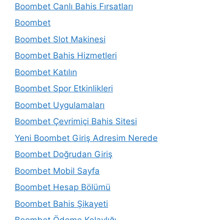
Boombet Canlı Bahis Fırsatları
Boombet
Boombet Slot Makinesi
Boombet Bahis Hizmetleri
Boombet Katılın
Boombet Spor Etkinlikleri
Boombet Uygulamaları
Boombet Çevrimiçi Bahis Sitesi
Yeni Boombet Giriş Adresim Nerede
Boombet Doğrudan Giriş
Boombet Mobil Sayfa
Boombet Hesap Bölümü
Boombet Bahis Şikayeti