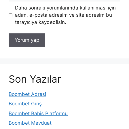
Daha sonraki yorumlarımda kullanılması için
adım, e-posta adresim ve site adresim bu
tarayıcıya kaydedilsin.
Son Yazılar
Boombet Adresi
Boombet Giriş
Boombet Bahis Platformu
Boombet Mevduat