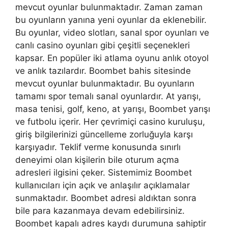
mevcut oyunlar bulunmaktadır. Zaman zaman
bu oyunların yanına yeni oyunlar da eklenebilir.
Bu oyunlar, video slotları, sanal spor oyunları ve
canlı casino oyunları gibi çeşitli seçenekleri
kapsar. En popüler iki atlama oyunu anlık otoyol
ve anlık tazılardır. Boombet bahis sitesinde
mevcut oyunlar bulunmaktadır. Bu oyunların
tamamı spor temalı sanal oyunlardır. At yarışı,
masa tenisi, golf, keno, at yarışı, Boombet yarışı
ve futbolu içerir. Her çevrimiçi casino kuruluşu,
giriş bilgilerinizi güncelleme zorluğuyla karşı
karşıyadır. Teklif verme konusunda sınırlı
deneyimi olan kişilerin bile oturum açma
adresleri ilgisini çeker. Sistemimiz Boombet
kullanıcıları için açık ve anlaşılır açıklamalar
sunmaktadır. Boombet adresi aldıktan sonra
bile para kazanmaya devam edebilirsiniz.
Boombet kapalı adres kaydı durumuna sahiptir