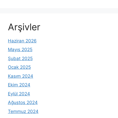
Arşivler
Haziran 2026
Mayıs 2025
Şubat 2025
Ocak 2025
Kasım 2024
Ekim 2024
Eylül 2024
Ağustos 2024
Temmuz 2024