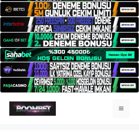
İçeriğe
atla
Menü