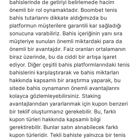
bahislerinde de getiriyi belirlemede hacim
önemli bir rol oynamaktadır. Boombet tenis
bahis tutarlarını dikkate aldığımızda bu
platformun müşterilere garantili kar sağladığı
sonucuna varabiliriz. Bahis içeriğinin yanı sıra
müşteriye sunulan önemli miktardaki para da
önemli bir avantajdır. Faiz oranları ortalamanın
biraz üzerinde, bu da ciddi bir artışa işaret
ediyor. Diğer çeşitli bahis platformlarındaki tenis
bahislerini karşılaştırarak ve bahis miktarları
hakkında kapsamlı bir araştırma yaparak, bu
sitede bahis oynamanın önemli avantajlarını
kolayca gözlemleyebilirsiniz. Staking
avantajlarından yararlanmak için kupon benzeri
bir teklif oluşturmanız gerekebilir. Bu, farklı
kupon türleri hakkında kapsamlı bilgi
gerektirebilir. Bunlar satın alınabilecek farklı
kupon türleridir. Tekli bahiste yalnızca bir tenis