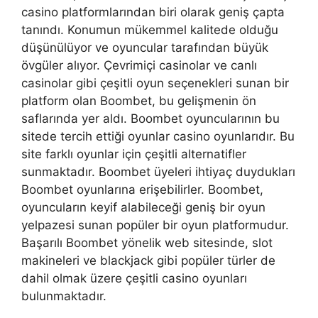
casino platformlarından biri olarak geniş çapta
tanındı. Konumun mükemmel kalitede olduğu
düşünülüyor ve oyuncular tarafından büyük
övgüler alıyor. Çevrimiçi casinolar ve canlı
casinolar gibi çeşitli oyun seçenekleri sunan bir
platform olan Boombet, bu gelişmenin ön
saflarında yer aldı. Boombet oyuncularının bu
sitede tercih ettiği oyunlar casino oyunlarıdır. Bu
site farklı oyunlar için çeşitli alternatifler
sunmaktadır. Boombet üyeleri ihtiyaç duydukları
Boombet oyunlarına erişebilirler. Boombet,
oyuncuların keyif alabileceği geniş bir oyun
yelpazesi sunan popüler bir oyun platformudur.
Başarılı Boombet yönelik web sitesinde, slot
makineleri ve blackjack gibi popüler türler de
dahil olmak üzere çeşitli casino oyunları
bulunmaktadır.