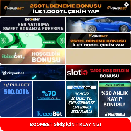
×
BOOMBET GİRİŞ İÇİN TIKLAYINIZ!