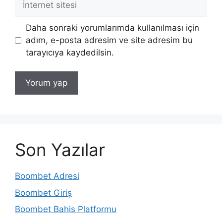
sitesi
Daha sonraki yorumlarımda kullanılması için
adım, e-posta adresim ve site adresim bu
tarayıcıya kaydedilsin.
Son Yazılar
Boombet Adresi
Boombet Giriş
Boombet Bahis Platformu