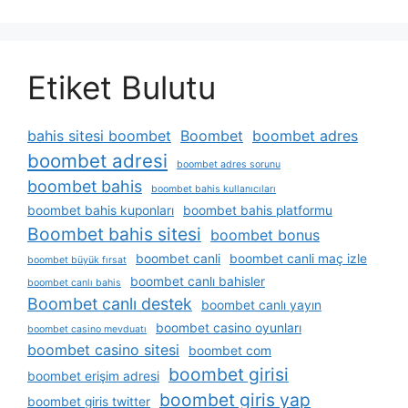
Etiket Bulutu
bahis sitesi boombet
Boombet
boombet adres
boombet adresi
boombet adres sorunu
boombet bahis
boombet bahis kullanıcıları
boombet bahis kuponları
boombet bahis platformu
Boombet bahis sitesi
boombet bonus
boombet canli
boombet canli maç izle
boombet büyük fırsat
boombet canlı bahisler
boombet canlı bahis
Boombet canlı destek
boombet canlı yayın
boombet casino oyunları
boombet casino mevduatı
boombet casino sitesi
boombet com
boombet girisi
boombet erişim adresi
boombet giris yap
boombet giris twitter