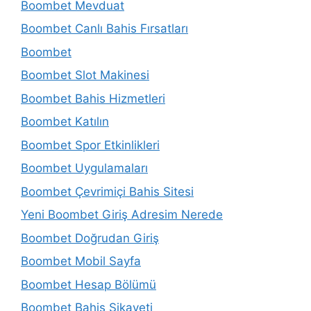
Boombet Mevduat
Boombet Canlı Bahis Fırsatları
Boombet
Boombet Slot Makinesi
Boombet Bahis Hizmetleri
Boombet Katılın
Boombet Spor Etkinlikleri
Boombet Uygulamaları
Boombet Çevrimiçi Bahis Sitesi
Yeni Boombet Giriş Adresim Nerede
Boombet Doğrudan Giriş
Boombet Mobil Sayfa
Boombet Hesap Bölümü
Boombet Bahis Şikayeti