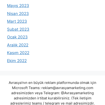
Mayıs 2023
Nisan 2023
Mart 2023
Şubat 2023
Ocak 2023
Aralık 2022
Kasım 2022
Ekim 2022
Avrasya'nın en büyük reklam platformunda olmak için
Microsoft Teams:
reklam@avrasyamarketing.com
adresimizden veya Telegram: @Avrasyamarketing
adresimizden irtibat kurabilirsiniz. (Tek iletişim
adreslerimiz teams / telegram ve mail adresimizdir.