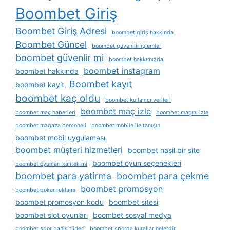
Boombet Giriş
Boombet Giriş Adresi
boombet giriş hakkında
Boombet Güncel
boombet güvenilir i̇şlemler
boombet güvenlir mi
boombet hakkımızda
boombet instagram
boombet hakkında
Boombet kayıt
boombet kayit
boombet kaç oldu
boombet kullanıcı verileri
boombet maç izle
boombet maç haberleri
boombet maçını i̇zle
boombet mağaza personeli
boombet mobile i̇le tanışın
boombet mobil uygulaması
boombet müşteri hizmetleri
boombet nasil bir site
boombet oyun seçenekleri
boombet oyunları kaliteli mi
boombet para yatirma
boombet para çekme
boombet promosyon
boombet poker reklamı
boombet promosyon kodu
boombet sitesi
boombet slot oyunları
boombet sosyal medya
boombet spor bahis türleri
boombet sporda kurallar nelerdir