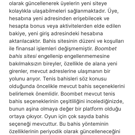
olarak güncellenerek üyelerin yeni siteye
kolaylıkla ulaşabilmeleri sağlanmaktadır. Üye,
hesabına yeni adresinden erişebilecek ve
hesapta bonus veya aktivitelerden elde edilen
bakiye, yeni giriş adresindeki hesabına
aktarılacaktır. Bahis sitesinin düzeni ve koşulları
ile finansal işlemleri değişmemiştir.
Boombet
bahis sitesi
engellenip engellenmemesine
bakılmaksızın bireyler, özellikle de alana yeni
girenler, mevcut adreslerine ulaşmanın bir
yolunu arıyor. Tenis bahisleri söz konusu
olduğunda öncelikle mevcut bahis seçeneklerini
belirlemek önemlidir. Boombet mevcut tenis
bahis seçeneklerinin çeşitliliğini incelediğinizde,
bunun aşina olmaya değer bir platform olduğu
ortaya çıkıyor. Oyun için çok sayıda bahis
seçeneği mevcuttur. Bu bahis yönteminin
özelliklerinin periyodik olarak güncelleneceğini