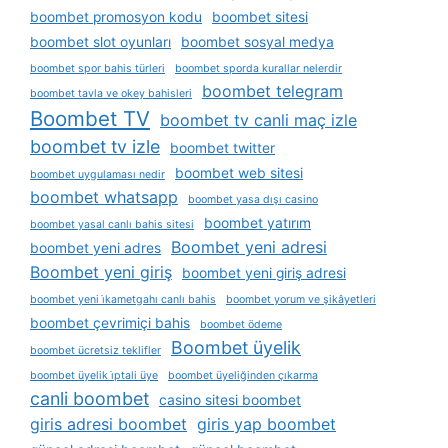
boombet promosyon kodu
boombet sitesi
boombet slot oyunları
boombet sosyal medya
boombet spor bahis türleri
boombet sporda kurallar nelerdir
boombet telegram
boombet tavla ve okey bahisleri
Boombet TV
boombet tv canli maç izle
boombet tv izle
boombet twitter
boombet web sitesi
boombet uygulaması nedir
boombet whatsapp
boombet yasa dışı casino
boombet yatırım
boombet yasal canlı bahis sitesi
Boombet yeni adresi
boombet yeni adres
Boombet yeni giriş
boombet yeni giriş adresi
boombet yeni i̇kametgahı canlı bahis
boombet yorum ve şikâyetleri
boombet çevrimiçi bahis
boombet ödeme
Boombet üyelik
boombet ücretsiz teklifler
boombet üyelik i̇ptali üye
boombet üyeliğinden çıkarma
canli boombet
casino sitesi boombet
giris adresi boombet
giris yap boombet