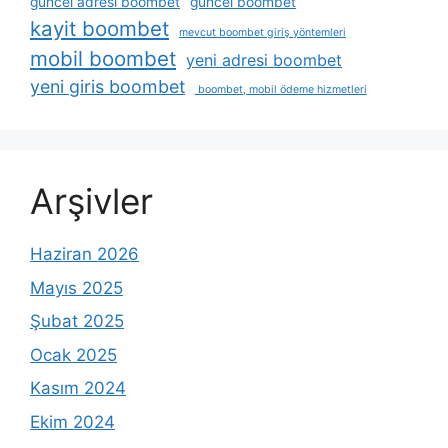
güncel adresi boombet
güncel boombet
kayit boombet
mevcut boombet giriş yöntemleri
mobil boombet
yeni adresi boombet
yeni giris boombet
boombet, mobil ödeme hizmetleri
Arşivler
Haziran 2026
Mayıs 2025
Şubat 2025
Ocak 2025
Kasım 2024
Ekim 2024