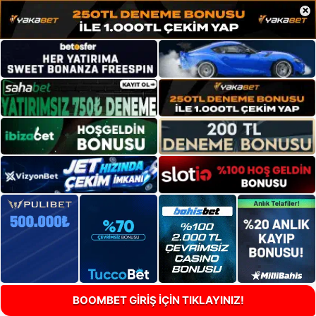
×
BOOMBET GİRİŞ İÇİN TIKLAYINIZ!