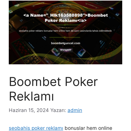
Boombet Poker
Reklamı
Haziran 15, 2024
Yazarı:
admin
seobahis poker reklamı
bonuslar hem online