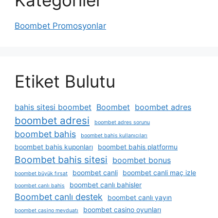
Kategoriler
Boombet Promosyonlar
Etiket Bulutu
bahis sitesi boombet
Boombet
boombet adres
boombet adresi
boombet adres sorunu
boombet bahis
boombet bahis kullanıcıları
boombet bahis kuponları
boombet bahis platformu
Boombet bahis sitesi
boombet bonus
boombet canli
boombet canli maç izle
boombet büyük fırsat
boombet canlı bahisler
boombet canlı bahis
Boombet canlı destek
boombet canlı yayın
boombet casino oyunları
boombet casino mevduatı