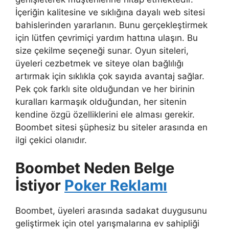
İçeriğin kalitesine ve sıklığına dayalı web sitesi
bahislerinden yararlanın. Bunu gerçekleştirmek
için lütfen çevrimiçi yardım hattına ulaşın. Bu
size çekilme seçeneği sunar. Oyun siteleri,
üyeleri cezbetmek ve siteye olan bağlılığı
artırmak için sıklıkla çok sayıda avantaj sağlar.
Pek çok farklı site olduğundan ve her birinin
kuralları karmaşık olduğundan, her sitenin
kendine özgü özelliklerini ele alması gerekir.
Boombet sitesi şüphesiz bu siteler arasında en
ilgi çekici olanıdır.
Boombet Neden Belge
İstiyor
Poker Reklamı
Boombet, üyeleri arasında sadakat duygusunu
geliştirmek için otel yarışmalarına ev sahipliği