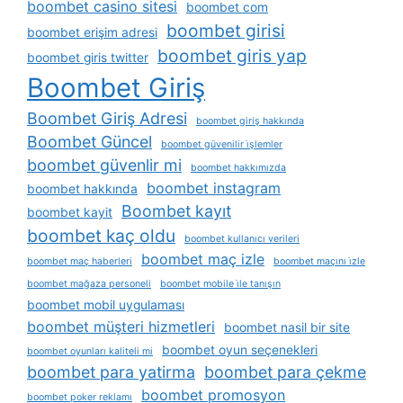
boombet casino sitesi
boombet com
boombet girisi
boombet erişim adresi
boombet giris yap
boombet giris twitter
Boombet Giriş
Boombet Giriş Adresi
boombet giriş hakkında
Boombet Güncel
boombet güvenilir i̇şlemler
boombet güvenlir mi
boombet hakkımızda
boombet instagram
boombet hakkında
Boombet kayıt
boombet kayit
boombet kaç oldu
boombet kullanıcı verileri
boombet maç izle
boombet maç haberleri
boombet maçını i̇zle
boombet mağaza personeli
boombet mobile i̇le tanışın
boombet mobil uygulaması
boombet müşteri hizmetleri
boombet nasil bir site
boombet oyun seçenekleri
boombet oyunları kaliteli mi
boombet para yatirma
boombet para çekme
boombet promosyon
boombet poker reklamı