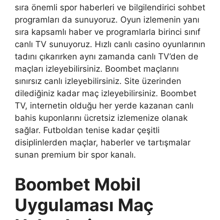
sıra önemli spor haberleri ve bilgilendirici sohbet
programları da sunuyoruz. Oyun izlemenin yanı
sıra kapsamlı haber ve programlarla birinci sınıf
canlı TV sunuyoruz. Hızlı canlı casino oyunlarının
tadını çıkarırken aynı zamanda canlı TV’den de
maçları izleyebilirsiniz. Boombet maçlarını
sınırsız canlı izleyebilirsiniz. Site üzerinden
dilediğiniz kadar maç izleyebilirsiniz. Boombet
TV, internetin olduğu her yerde kazanan canlı
bahis kuponlarını ücretsiz izlemenize olanak
sağlar. Futboldan tenise kadar çeşitli
disiplinlerden maçlar, haberler ve tartışmalar
sunan premium bir spor kanalı.
Boombet Mobil
Uygulaması Maç