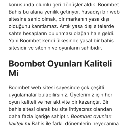
konusunda olumlu geri dönüşler aldık. Boombet
Bahis bu alana yenilik getiriyor. Yasadışı bir web
sitesine sahip olmak, bir markanın yasa dışı
olduğunu kanıtlamaz. Artık yasa dışı sitelerde
sahte hesapların bulunması olağan hale geldi.
Yani Boombet kendi ülkesinde yasal bir bahis
sitesidir ve sitenin ve oyunların sahibidir.
Boombet Oyunları Kaliteli
Mi
Boombet web sitesi sayesinde çok çeşitli
uygulamalar bulabilirsiniz. Üyelerimiz için her
oyun kaliteli ve her aktivite bir kazançtır. Bir
bahis sitesi olarak bu site ihtiyacınız olandan
daha fazla içeriğe sahiptir.
Boombet oyunları
kaliteli mi
Bahis ile farklı dönemlerin heyecanına