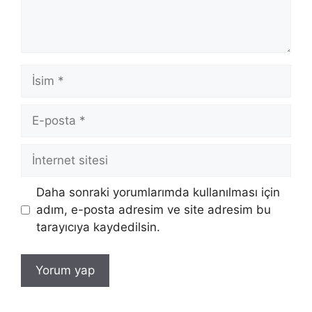
İsim
E-
posta
İnternet
sitesi
Daha sonraki yorumlarımda kullanılması için
adım, e-posta adresim ve site adresim bu
tarayıcıya kaydedilsin.