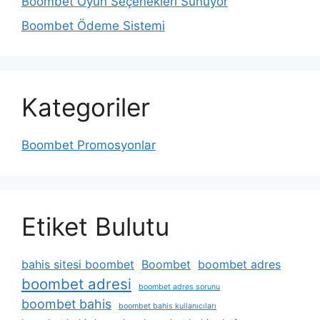
Boombet Oyun Seçenekleri Sunuyor
Boombet Ödeme Sistemi
Kategoriler
Boombet Promosyonlar
Etiket Bulutu
bahis sitesi boombet
Boombet
boombet adres
boombet adresi
boombet adres sorunu
boombet bahis
boombet bahis kullanıcıları