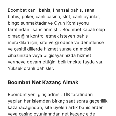
Boombet canlı bahis, finansal bahis, sanal
bahis, poker, canlı casino, slot, canlı oyunlar,
bingo sunmaktadır ve Oyun Komisyonu
tarafından lisanslanmıştır. Boombet kapalı olup
olmadığını kontrol etmek isteyen bahis
meraklıları için, site vergi ödese ve denetlense
ve çeşitli dillerde hizmet sunsa da mobil
cihazınızda veya bilgisayarınızda hizmet
vermeye devam ettiğini belirtmekte fayda var.
Yüksek oranlı bahisler.
Boombet Net Kazanç Almak
Boombet yeni giriş adresi, TİB tarafından
yapılan her işlemden birkaç saat sonra geçerlilik
kazanacağından, site üyeleri artık bahislerden
veya casino oyunlarından net kazanç elde