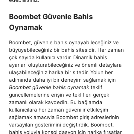
Boombet Güvenle Bahis
Oynamak
Boombet, güvenle bahis oynayabileceğiniz ve
büyüyebileceğiniz bir bahis sitesidir. Her zaman
çok sayıda kullanıcı vardır. Dinamik bahis
ayarları oluşturabileceğiniz ve önemli detaylara
ulaşabileceğiniz harika bir sitedir. Yolun her
adımında daha iyi bir deneyim sağlamak için
Boombet güvenle bahis oynamak
teklif
güncellemelerine erişin ve teklifleri gerçek
zamanlı olarak kaydedin. Bu bağlamda
kullanıcılara her zaman güvenilir etkileşim
sağlamak amacıyla Boombet giriş adreslerinin
varsayılan gösterimini değiştirdik. Boombet,
bahis yoluyla konsolidasyon için harika fırsatlar