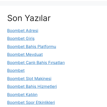
Son Yazılar
Boombet Adresi
Boombet Giriş
Boombet Bahis Platformu
Boombet Mevduat
Boombet Canlı Bahis Fırsatları
Boombet
Boombet Slot Makinesi
Boombet Bahis Hizmetleri
Boombet Katılın
Boombet Spor Etkinlikleri