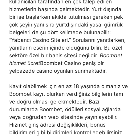
kullanıcıları tarafından en çok talep edilen
hizmetlerin başında gelmektedir. Yurt dışında
bir işe başlarken akılda tutulması gereken pek
çok şeyin yanı sıra yurtdışındaki yasal gümrük
belgeleri de şu dört kelimede bulunabilir:
“Yabancı Casino Siteleri.” Sorularını yanıtlarken,
yanıtların eserin içinde olduğunu bilin. Bu özel
sektöre özel bir bahis sitesi değildir.
Boombet
hizmet ücret
Boombet Casino geniş bir
yelpazede casino oyunları sunmaktadır.
Kayıt olabilmek için en az 18 yaşında olmanız ve
Boombet kayıt olurken verdiğiniz bilgilerin tam
ve doğru olması gerekmektedir. Bazı
durumlarda Boombet, ödülleri sosyal ağlarda
veya doğrudan web sitesinde yayınlayabilir.
Hizmet giriş adresi değişiklikleri, bonus
bildirimleri gibi bildirimleri kontrol edebilirsiniz.