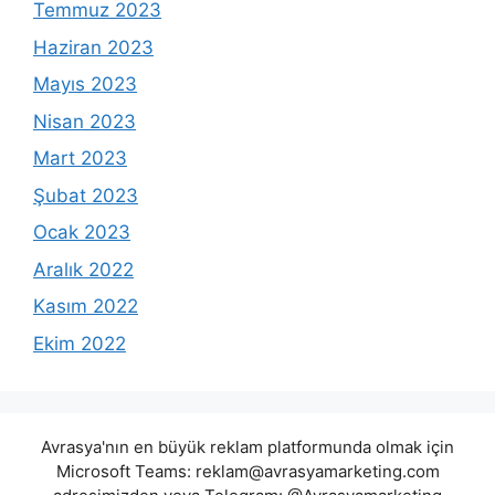
Temmuz 2023
Haziran 2023
Mayıs 2023
Nisan 2023
Mart 2023
Şubat 2023
Ocak 2023
Aralık 2022
Kasım 2022
Ekim 2022
Avrasya'nın en büyük reklam platformunda olmak için
Microsoft Teams:
reklam@avrasyamarketing.com