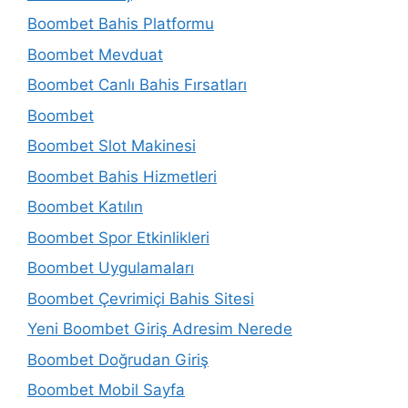
Boombet Bahis Platformu
Boombet Mevduat
Boombet Canlı Bahis Fırsatları
Boombet
Boombet Slot Makinesi
Boombet Bahis Hizmetleri
Boombet Katılın
Boombet Spor Etkinlikleri
Boombet Uygulamaları
Boombet Çevrimiçi Bahis Sitesi
Yeni Boombet Giriş Adresim Nerede
Boombet Doğrudan Giriş
Boombet Mobil Sayfa