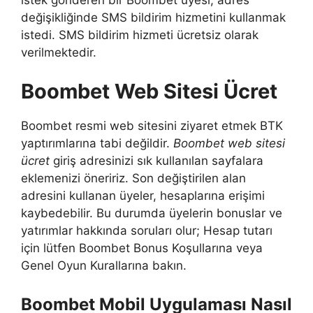
istek gönderen bir Boombet üyesi, adres
değişikliğinde SMS bildirim hizmetini kullanmak
istedi. SMS bildirim hizmeti ücretsiz olarak
verilmektedir.
Boombet Web Sitesi Ücret
Boombet resmi web sitesini ziyaret etmek BTK
yaptırımlarına tabi değildir.
Boombet web sitesi
ücret
giriş adresinizi sık kullanılan sayfalara
eklemenizi öneririz. Son değiştirilen alan
adresini kullanan üyeler, hesaplarına erişimi
kaybedebilir. Bu durumda üyelerin bonuslar ve
yatırımlar hakkında soruları olur; Hesap tutarı
için lütfen Boombet Bonus Koşullarına veya
Genel Oyun Kurallarına bakın.
Boombet Mobil Uygulaması Nasıl