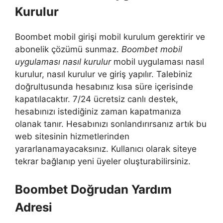
Kurulur
Boombet mobil girişi mobil kurulum gerektirir ve
abonelik çözümü sunmaz.
Boombet mobil
uygulaması nasıl kurulur
mobil uygulaması nasıl
kurulur, nasıl kurulur ve giriş yapılır. Talebiniz
doğrultusunda hesabınız kısa süre içerisinde
kapatılacaktır. 7/24 ücretsiz canlı destek,
hesabınızı istediğiniz zaman kapatmanıza
olanak tanır. Hesabınızı sonlandırırsanız artık bu
web sitesinin hizmetlerinden
yararlanamayacaksınız. Kullanıcı olarak siteye
tekrar bağlanıp yeni üyeler oluşturabilirsiniz.
Boombet Doğrudan Yardım
Adresi