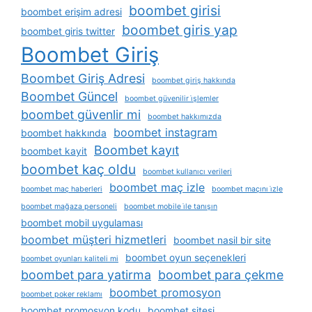
boombet girisi
boombet erişim adresi
boombet giris yap
boombet giris twitter
Boombet Giriş
Boombet Giriş Adresi
boombet giriş hakkında
Boombet Güncel
boombet güvenilir i̇şlemler
boombet güvenlir mi
boombet hakkımızda
boombet instagram
boombet hakkında
Boombet kayıt
boombet kayit
boombet kaç oldu
boombet kullanıcı verileri
boombet maç izle
boombet maç haberleri
boombet maçını i̇zle
boombet mağaza personeli
boombet mobile i̇le tanışın
boombet mobil uygulaması
boombet müşteri hizmetleri
boombet nasil bir site
boombet oyun seçenekleri
boombet oyunları kaliteli mi
boombet para yatirma
boombet para çekme
boombet promosyon
boombet poker reklamı
boombet promosyon kodu
boombet sitesi