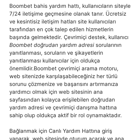
Boombet bahis yardım hattı, kullanıcıların siteyle
7/24 iletişime geçmesine olanak tanır. Ücretsiz
ve kesintisiz iletişim hatları site kullanıcıları
tarafından en çok talep edilen hizmetlerin
başında gelmektedir. Çevrimiçi destek, kullanıcı
Boombet doğrudan yardım adresi
sorularının
yanıtlanması, soruların ve şikayetlerin
yanıtlanması kullanıcılar için oldukça
önemlidir.Boombet çevrimiçi arama motoru,
web sitenizde karşılaşabileceğiniz her türlü
sorunu çözmenize ve başarısını artırmanıza
yardımcı olmak için web sitesinin ana
sayfasından kolayca erişilebilen doğrudan
yardım adresi ve çevrimiçi danışma hattına
sahip olup oldukça aktif bir rol oynamaktadır.
Bağlanmak için Canlı Yardım Hattına giriş
yaparak, web sitesinde oturum açarak ve ana