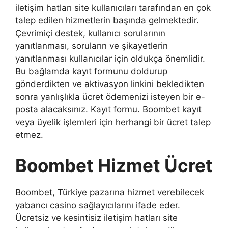
iletişim hatları site kullanıcıları tarafından en çok
talep edilen hizmetlerin başında gelmektedir.
Çevrimiçi destek, kullanıcı sorularının
yanıtlanması, soruların ve şikayetlerin
yanıtlanması kullanıcılar için oldukça önemlidir.
Bu bağlamda kayıt formunu doldurup
gönderdikten ve aktivasyon linkini bekledikten
sonra yanlışlıkla ücret ödemenizi isteyen bir e-
posta alacaksınız. Kayıt formu. Boombet kayıt
veya üyelik işlemleri için herhangi bir ücret talep
etmez.
Boombet Hizmet Ücret
Boombet, Türkiye pazarına hizmet verebilecek
yabancı casino sağlayıcılarını ifade eder.
Ücretsiz ve kesintisiz iletişim hatları site