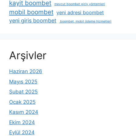
kayit boombet
mevcut boombet giriş yöntemleri
mobil boombet
yeni adresi boombet
yeni giris boombet
boombet, mobil ödeme hizmetleri
Arşivler
Haziran 2026
Mayıs 2025
Şubat 2025
Ocak 2025
Kasım 2024
Ekim 2024
Eylül 2024