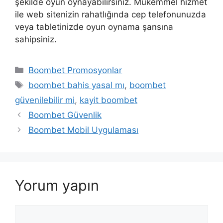
şekilde oyun oynayabilirsiniz. Mükemmel hizmet
ile web sitenizin rahatlığında cep telefonunuzda
veya tabletinizde oyun oynama şansına
sahipsiniz.
Kategoriler
Boombet Promosyonlar
Etiketler
boombet bahis yasal mı
,
boombet
güvenilebilir mi
,
kayit boombet
Yazı
Boombet Güvenlik
dolaşımı
Boombet Mobil Uygulaması
Yorum yapın
Yorum