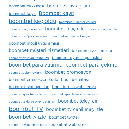
boombet instagram
boombet hakkında
Boombet kayıt
boombet kayit
boombet kaç oldu
boombet kullanıcı verileri
boombet maç izle
boombet maç haberleri
boombet maçını i̇zle
boombet mağaza personeli
boombet mobile i̇le tanışın
boombet mobil uygulaması
boombet müşteri hizmetleri
boombet nasil bir site
boombet oyun seçenekleri
boombet oyunları kaliteli mi
boombet para yatirma
boombet para çekme
boombet promosyon
boombet poker reklamı
boombet promosyon kodu
boombet sitesi
boombet slot oyunları
boombet sosyal medya
boombet spor bahis türleri
boombet sporda kurallar nelerdir
boombet telegram
boombet tavla ve okey bahisleri
Boombet TV
boombet tv canli maç izle
boombet tv izle
boombet twitter
boombet web sitesi
boombet uygulaması nedir