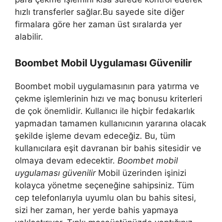
hızlı transferler sağlar.Bu sayede site diğer
firmalara göre her zaman üst sıralarda yer
alabilir.
Boombet Mobil Uygulaması Güvenilir
Boombet mobil uygulamasının para yatırma ve
çekme işlemlerinin hızı ve maç bonusu kriterleri
de çok önemlidir. Kullanıcı ile hiçbir fedakarlık
yapmadan tamamen kullanıcının yararına olacak
şekilde işleme devam edeceğiz. Bu, tüm
kullanıcılara eşit davranan bir bahis sitesidir ve
olmaya devam edecektir.
Boombet mobil
uygulaması güvenilir
Mobil üzerinden işinizi
kolayca yönetme seçeneğine sahipsiniz. Tüm
cep telefonlarıyla uyumlu olan bu bahis sitesi,
sizi her zaman, her yerde bahis yapmaya