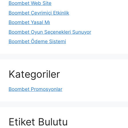
Boombet Web Site
Boombet Çevrimiçi Etkinlik
Boombet Yasal Mı
Boombet Oyun Seçenekleri Sunuyor
Boombet Ödeme Sistemi
Kategoriler
Boombet Promosyonlar
Etiket Bulutu