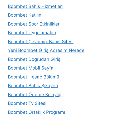
Boombet Bahis Hizmetleri
Boombet Katılın
Boombet Spor Etkinlikleri
Boombet Uygulamaları
Boombet Çevrimiçi Bahis Sitesi
Yeni Boombet Giriş Adresim Nerede
Boombet Doğrudan Giriş
Boombet Mobil Sayfa
Boombet Hesap Bölümü
Boombet Bahis Şikayeti
Boombet Ödeme Kolaylığı
Boombet Tv Sitesi
Boombet Ortaklık Programı