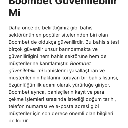
Boombet Güvenilebilir
Mi
Daha önce de belirttiğimiz gibi bahis
sektörünün en popüler sitelerinden biri olan
Boombet de oldukça güvenilirdir. Bu bahis sitesi
birçok güvenilir unsur barındırmakta ve
güvenilirliğini hem bahis sektörüne hem de
müşterilerine kanıtlamıştır.
Boombet
güvenilebilir mi
bahislerini yasallaştıran ve
müşterilerinin haklarını koruyan bir bahis lisansı,
özgünlüğün ilk adımı olarak yürürlüğe giriyor.
Boombet ayrıca, bahisçilerin kayıt ve para
çekme işlemleri sırasında istediği doğum tarihi,
telefon numarası ve e-posta adresi gibi
müşteriler için son derece önemli olan bilgileri
de korur.