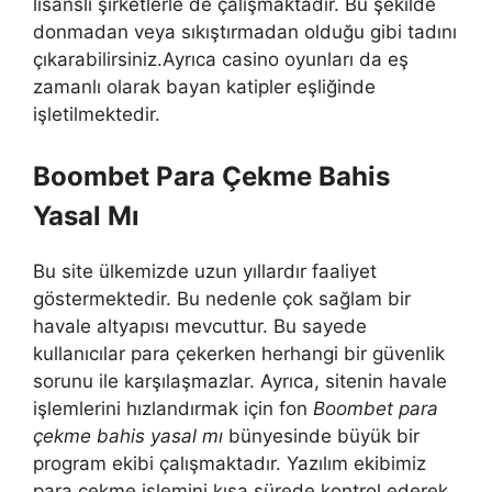
lisanslı şirketlerle de çalışmaktadır. Bu şekilde
donmadan veya sıkıştırmadan olduğu gibi tadını
çıkarabilirsiniz.Ayrıca casino oyunları da eş
zamanlı olarak bayan katipler eşliğinde
işletilmektedir.
Boombet Para Çekme Bahis
Yasal Mı
Bu site ülkemizde uzun yıllardır faaliyet
göstermektedir. Bu nedenle çok sağlam bir
havale altyapısı mevcuttur. Bu sayede
kullanıcılar para çekerken herhangi bir güvenlik
sorunu ile karşılaşmazlar. Ayrıca, sitenin havale
işlemlerini hızlandırmak için fon
Boombet para
çekme bahis yasal mı
bünyesinde büyük bir
program ekibi çalışmaktadır. Yazılım ekibimiz
para çekme işlemini kısa sürede kontrol ederek