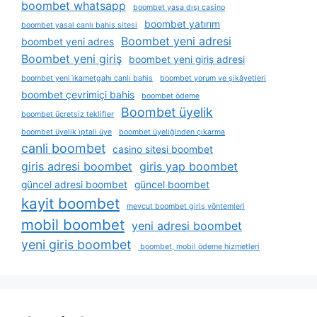
boombet whatsapp
boombet yasa dışı casino
boombet yatırım
boombet yasal canlı bahis sitesi
Boombet yeni adresi
boombet yeni adres
Boombet yeni giriş
boombet yeni giriş adresi
boombet yeni i̇kametgahı canlı bahis
boombet yorum ve şikâyetleri
boombet çevrimiçi bahis
boombet ödeme
Boombet üyelik
boombet ücretsiz teklifler
boombet üyelik i̇ptali üye
boombet üyeliğinden çıkarma
canli boombet
casino sitesi boombet
giris adresi boombet
giris yap boombet
güncel adresi boombet
güncel boombet
kayit boombet
mevcut boombet giriş yöntemleri
mobil boombet
yeni adresi boombet
yeni giris boombet
boombet, mobil ödeme hizmetleri