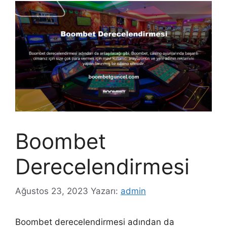
Boombet
Derecelendirmesi
Ağustos 23, 2023
Yazarı:
admin
Boombet derecelendirmesi adından da