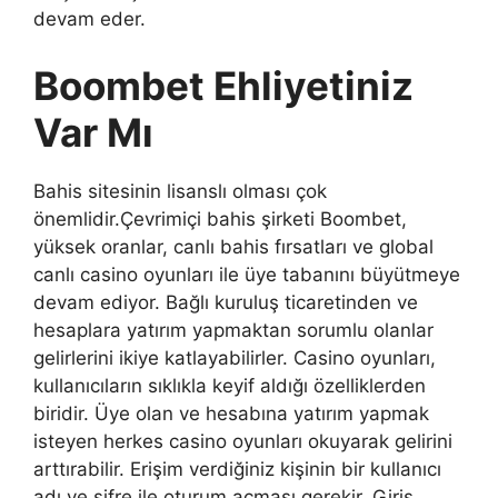
devam eder.
Boombet Ehliyetiniz
Var Mı
Bahis sitesinin lisanslı olması çok
önemlidir.Çevrimiçi bahis şirketi Boombet,
yüksek oranlar, canlı bahis fırsatları ve global
canlı casino oyunları ile üye tabanını büyütmeye
devam ediyor. Bağlı kuruluş ticaretinden ve
hesaplara yatırım yapmaktan sorumlu olanlar
gelirlerini ikiye katlayabilirler. Casino oyunları,
kullanıcıların sıklıkla keyif aldığı özelliklerden
biridir. Üye olan ve hesabına yatırım yapmak
isteyen herkes casino oyunları okuyarak gelirini
arttırabilir. Erişim verdiğiniz kişinin bir kullanıcı
adı ve şifre ile oturum açması gerekir. Giriş