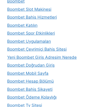
Boombet
Boombet Slot Makinesi
Boombet Bahis Hizmetleri
Boombet Katılın
Boombet Spor Etkinlikleri
Boombet Uygulamaları
Boombet Çevrimiçi Bahis Sitesi
Yeni Boombet Giriş Adresim Nerede
Boombet Doğrudan Giriş
Boombet Mobil Sayfa
Boombet Hesap Bölümü
Boombet Bahis Şikayeti
Boombet Ödeme Kolaylığı
Boombet Tv Sitesi