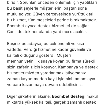
biridir. Sorunları önceden önlemek için yaptıkları
bu basit şeylerle müşterilerini baştan sona
mutlu ediyor. Güven çerçevesinde yürüttükleri
bu hizmet, tüm meseleleri geride bırakmaktadır.
Boombet ayrıca destek hizmetleri de sağlar.
Canlı destek her alanda yardımcı olacaktır.
Başınız beladaysa, bu çok önemli ve kısa
vadede. Verdiği hizmet ne kadar güvenilir ve
kaliteli olduğunu gösterdi. Müşteri
memnuniyetini ilk sıraya koyan bu firma sürekli
sizin zaferiniz için koşuyor. Kampanya ve destek
hizmetlerimizden yararlanmak istiyorsanız
zaman kaybetmeden kayıt işlemini tamamlayın
ve para kazanmaya devam edebilirsiniz.
Diğer şirketlerin aksine,
Boombet desteği
makul
miktarda yüksek kaliteli, gerçek zamanlı destek