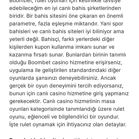
Boombet, rulet oyunları için kesinlikle tavsiye
edebileceğim en iyi canlı bahis şirketlerinden
biridir. Bir bahis sitesini öne çıkaran en önemli
parametre, fazla eşleşme miktarıdır. Yani spor
bahisleri ve canlı bahis siteleri iyi biliniyor ama
yeterli değil. Bahisçi, farklı yerlerdeki diğer
kişilerden kupon kullanma imkanı sunar ve
kazanma fırsatı sunar. Bunlardan birinin tanımlı
olduğu Boombet casino hizmetine erişirseniz,
uygulama ile geliştirilen standardındaki diğer
oyunlarda şansınızı deneyebilirsiniz. Ancak
gerçek bir oyun deneyimini tercih ediyorsanız,
bunun için canlı casino hizmetine giriş yapmanız
gerekecektir. Canlı casino hizmetinin masa
oyunları kategorisinde tanımlandığı üzere rulet
oyunu, eğlenceli ve bilgilendirici bir oyundur.
İşte rulet oynamak için ihtiyacınız olan detaylar.