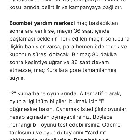
koşullarında belirtilir ve kampanyaya bağlıdır.
Boombet yardım merkezi
maç başladıktan
sonra ara verilirse, maçın 36 saat içinde
başlaması beklenir. Terk edilen maçın sonucuna
ilişkin bahisler varsa, para hemen ödenecek ve
kuponun süresi dolacak. Bir maç 80 dakika
sonra kesintiye uğrar ve 36 saat devam
etmezse, maç Kurallara göre tamamlanmış
sayılır.
“?” kumarhane oyunlarında. Alternatif olarak,
oyunla ilgili tüm bilgileri bulmak için “i”
düğmesine basın. Oynamak istediğiniz oyunları
hesap açmadan oynayabilirsiniz. Böylece
herhangi bir oyunu test edebilirsiniz. Ödeme
tablosunu ve oyun detaylarını “Yardım”