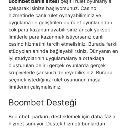
Boombet bahis sitesi
çeşitli rulet oyunlarıyla
çalışarak işinize başlıyorsunuz. Casino
hizmetinde canlı rulet oynayabilirsiniz ve
uygulama ile geliştirilen bu rulet oyunlarından
çok para kazanamayabilirsiniz ancak yüksek
limitlerle para kazanmak istiyorsanız canlı
casino hizmetini tercih etmelisiniz. Burada farklı
stüdyoları anında bağlayabilirsiniz. Dünyanın en
iyi stüdyolarının uygulamalarıyla ortaklaşa
oluşturulan belirli gerçek oyunlarda gerçek
krupiyelerle şansınızı deneyebilirsiniz. Burada
seçmek istediğiniz rulet oyununun masa
limitlerini çalışmalısınız.
Boombet Desteği
Boombet, parkuru desteklemek için daha fazla
hizmet sunuyor. Destek hizmeti bunlardan