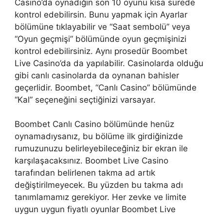
Casino’da oynadığın son 10 oyunu kısa sürede
kontrol edebilirsin. Bunu yapmak için Ayarlar
bölümüne tıklayabilir ve “Saat sembolü” veya
“Oyun geçmişi” bölümünde oyun geçmişinizi
kontrol edebilirsiniz. Aynı prosedür Boombet
Live Casino’da da yapılabilir. Casinolarda olduğu
gibi canlı casinolarda da oynanan bahisler
geçerlidir. Boombet, “Canlı Casino” bölümünde
“Kal” seçeneğini seçtiğinizi varsayar.
Boombet Canlı Casino bölümünde henüz
oynamadıysanız, bu bölüme ilk girdiğinizde
rumuzunuzu belirleyebileceğiniz bir ekran ile
karşılaşacaksınız. Boombet Live Casino
tarafından belirlenen takma ad artık
değiştirilmeyecek. Bu yüzden bu takma adı
tanımlamamız gerekiyor. Her zevke ve limite
uygun uygun fiyatlı oyunlar Boombet Live