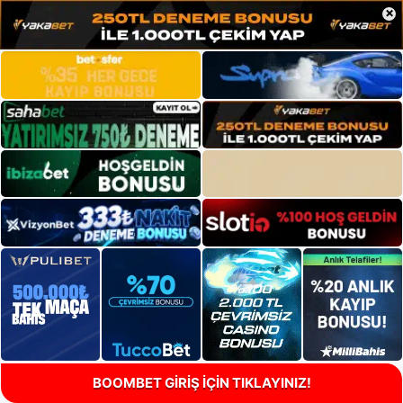
×
BOOMBET GİRİŞ İÇİN TIKLAYINIZ!