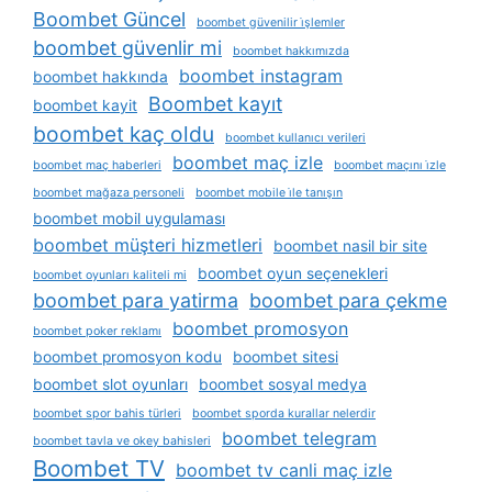
Boombet Güncel
boombet güvenilir i̇şlemler
boombet güvenlir mi
boombet hakkımızda
boombet instagram
boombet hakkında
Boombet kayıt
boombet kayit
boombet kaç oldu
boombet kullanıcı verileri
boombet maç izle
boombet maç haberleri
boombet maçını i̇zle
boombet mağaza personeli
boombet mobile i̇le tanışın
boombet mobil uygulaması
boombet müşteri hizmetleri
boombet nasil bir site
boombet oyun seçenekleri
boombet oyunları kaliteli mi
boombet para yatirma
boombet para çekme
boombet promosyon
boombet poker reklamı
boombet promosyon kodu
boombet sitesi
boombet slot oyunları
boombet sosyal medya
boombet spor bahis türleri
boombet sporda kurallar nelerdir
boombet telegram
boombet tavla ve okey bahisleri
Boombet TV
boombet tv canli maç izle