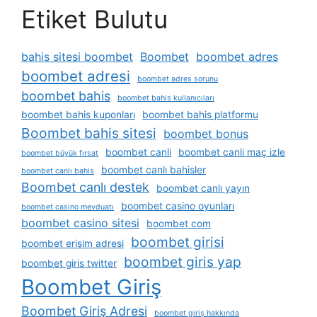
Etiket Bulutu
bahis sitesi boombet
Boombet
boombet adres
boombet adresi
boombet adres sorunu
boombet bahis
boombet bahis kullanıcıları
boombet bahis kuponları
boombet bahis platformu
Boombet bahis sitesi
boombet bonus
boombet canli
boombet canli maç izle
boombet büyük fırsat
boombet canlı bahisler
boombet canlı bahis
Boombet canlı destek
boombet canlı yayın
boombet casino oyunları
boombet casino mevduatı
boombet casino sitesi
boombet com
boombet girisi
boombet erişim adresi
boombet giris yap
boombet giris twitter
Boombet Giriş
Boombet Giriş Adresi
boombet giriş hakkında