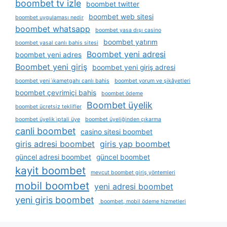
boombet tv izle
boombet twitter
boombet web sitesi
boombet uygulaması nedir
boombet whatsapp
boombet yasa dışı casino
boombet yatırım
boombet yasal canlı bahis sitesi
Boombet yeni adresi
boombet yeni adres
Boombet yeni giriş
boombet yeni giriş adresi
boombet yeni i̇kametgahı canlı bahis
boombet yorum ve şikâyetleri
boombet çevrimiçi bahis
boombet ödeme
Boombet üyelik
boombet ücretsiz teklifler
boombet üyelik i̇ptali üye
boombet üyeliğinden çıkarma
canli boombet
casino sitesi boombet
giris adresi boombet
giris yap boombet
güncel adresi boombet
güncel boombet
kayit boombet
mevcut boombet giriş yöntemleri
mobil boombet
yeni adresi boombet
yeni giris boombet
boombet, mobil ödeme hizmetleri