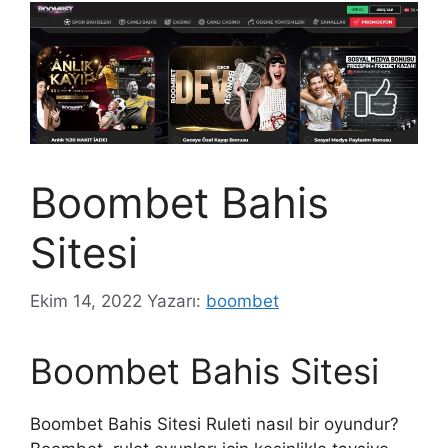
Boombet Bahis
Sitesi
Ekim 14, 2022
Yazarı:
boombet
Boombet Bahis Sitesi
Boombet Bahis Sitesi Ruleti nasıl bir oyundur?