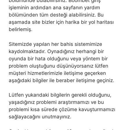
bölümünde bulabilirsiniz. Boombet giriş
işleminin ardından ana sayfanın yardım
bölümünden tüm desteği alabilirsiniz. Bu
aşamada site bizler için harika bir yol haritası
belirlemiş.
Sitemizde yapılan her bahis sistemimize
kaydolmaktadır. Oynadığınız herhangi bir
oyunda bir hata olduğunu veya yöntem bir
problem oluştuğunu düşünüyorsanız lütfen
müşteri hizmetlerimizle iletişime geçerken
aşağıdaki bilgiler ile beraber iletişime geçiniz.
Lütfen yukarıdaki bilgilerin gerekli olduğunu,
yaşadığınız problemi araştırmamızı ve bu
problemi kısa sürede çözüme kavuşturmamızı
sağlayacağını unutmayınız.